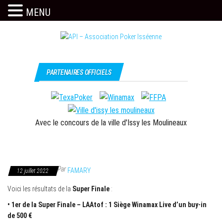
MENU
Skip
to
the
Issy
API –
content
c'est
Association
PARTENAIRES OFFICIELS
l'API
Poker
Isséenne
Avec le concours de la ville d'Issy les Moulineaux
Par
FAMARY
12 juillet 2022
Voici les résultats de la
Super Finale
:
• 1er de la Super Finale – LAAtof : 1 Siège Winamax Live d’un buy-in
de 500 €