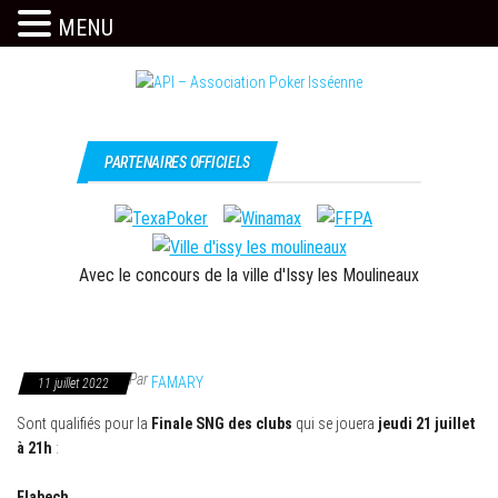
MENU
Skip
to
the
Issy
API –
content
c'est
Association
PARTENAIRES OFFICIELS
l'API
Poker
Isséenne
Avec le concours de la ville d'Issy les Moulineaux
Par
FAMARY
11 juillet 2022
Sont qualifiés pour la
Finale SNG des clubs
qui se jouera
jeudi 21 juillet
à 21h
:
Flabech