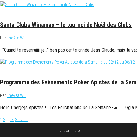
16 décembre 2024
Santa Clubs Winamax – le tournoi de Noël des Clubs
Par
TheRealWill
“Quand te reverraiiii-je…” ben pas cette année Jean-Claude, mais tu vas
3 décembre 2024
Programme des Evènements Poker Apistes de la Sema
Par
TheRealWill
Hello Cher(e)s Apistes ! Les Félicitations De La Semaine 🥳 : Gg à
Pagination
1
2
…
14
Suivant
des
Jeu responsable