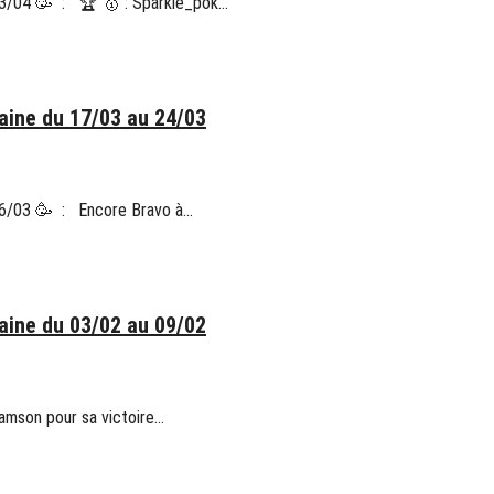
 13/04 🥳 : 🏆 🥇 : Sparkle_pok…
ine du 17/03 au 24/03
 16/03 🥳 : Encore Bravo à…
ine du 03/02 au 09/02
amson pour sa victoire…