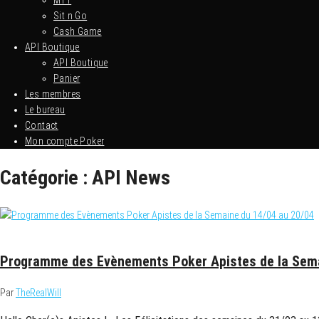
MTT
Sit n Go
Cash Game
API Boutique
API Boutique
Panier
Les membres
Le bureau
Contact
Mon compte Poker
Catégorie :
API News
14 avril 2025
Programme des Evènements Poker Apistes de la Sema
Par
TheRealWill