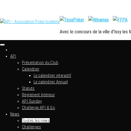
Skip
to
PARTENAIRES OFFICIELS
the
content
Avec le concours de la ville d'Issy les
Issy c'est l'API
API – Association Poker Isséenne
API
Présentation du Club
Calendrier
Le calendrier interactif
Le calendrier Annuel
Statuts
Règlement Intérieur
API Sunday
Challenge API & Go
News
Toutes les news
Challenges