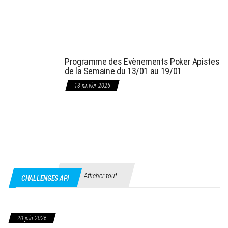
Programme des Evènements Poker Apistes
de la Semaine du 13/01 au 19/01
13 janvier 2025
Afficher tout
CHALLENGES API
20 juin 2026