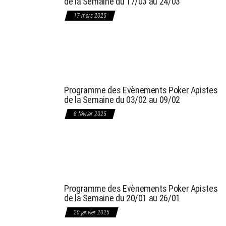
de la Semaine du 17/03 au 24/03
17 mars 2025
Programme des Evènements Poker Apistes
de la Semaine du 03/02 au 09/02
8 février 2025
Programme des Evènements Poker Apistes
de la Semaine du 20/01 au 26/01
20 janvier 2025