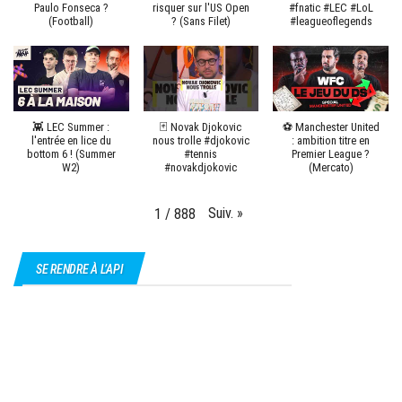
Paulo Fonseca ?
risquer sur l'US Open
#fnatic #LEC #LoL
(Football)
? (Sans Filet)
#leagueoflegends
👾 LEC Summer :
🃏 Novak Djokovic
⚽ Manchester United
l'entrée en lice du
nous trolle #djokovic
: ambition titre en
bottom 6 ! (Summer
#tennis
Premier League ?
W2)
#novakdjokovic
(Mercato)
Suiv.
»
1
/
888
SE RENDRE À L’API