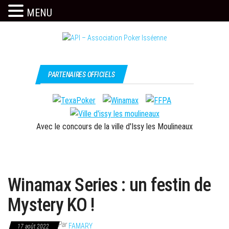
MENU
Skip
to
the
Issy
API –
content
c'est
Association
PARTENAIRES OFFICIELS
l'API
Poker
Isséenne
Avec le concours de la ville d'Issy les Moulineaux
Winamax Series : un festin de
Mystery KO !
Par
FAMARY
17 août 2022