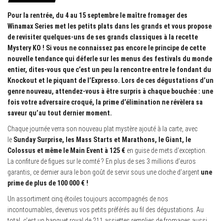
Pour la rentrée, du 4 au 15 septembre le maître fromager des
Winamax Series met les petits plats dans les grands et vous propose
de revisiter quelques-uns de ses grands classiques à la recette
Mystery KO ! Si vous ne connaissez pas encore le principe de cette
nouvelle tendance qui déferle sur les menus des festivals du monde
entier, dites-vous que c’est un peu la rencontre entre le fondant du
Knockout et le piquant de l’Expresso. Lors de ces dégustations d’un
genre nouveau, attendez-vous à être surpris à chaque bouchée : une
fois votre adversaire croqué, la prime d’élimination ne révèlera sa
saveur qu’au tout dernier moment.
Chaque journée verra son nouveau plat mystère ajouté à la carte, avec
le
Sunday Surprise, les Mass Starts et Marathons, le Giant, le
Colossus et même le Main Event à 125 €
en guise de mets d’exception.
La confiture de figues sur le comté ? En plus de ses 3 millions d’euros
garantis, ce dernier aura le bon goût de servir sous une cloche d’argent
une
prime de plus de 100 000 € !
Un assortiment cinq étoiles toujours accompagnés de nos
incontournables, devenus vos petits préférés au fil des dégustations. Au
total, c’est un banquet royal de 211 assiettes remplies de fromages aussi