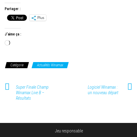
Partager :
Plus
J’aime ça :
Chargement…
Catégorie
Actualités Winamax
Super Finale Champ
Logiciel Winamax :
Winamax Live B –
un nouveau départ
Résultats
Jeu responsable