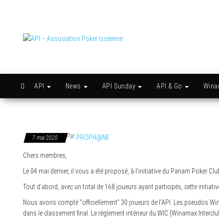
Skip
to
the
content
API –
Issy
c'est
Association
l'API
Poker
Isséenne
API
News
API Sunday
API & Go
Win
Par
PROPH@NE
7 mai 2020
Chers membres,
Le 04 mai dernier, il vous a été proposé, à l’initiative du Panam Poker Cl
Tout d’abord, avec un total de 168 joueurs ayant participés, cette initiati
Nous avons compté “officiellement” 30 joueurs de l’API. Les pseudos Wi
dans le classement final. Le règlement intérieur du WIC (Winamax Interclub