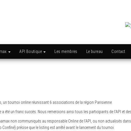
amax
API Boutique
Les membres
Le bureau
Contact
ub, un tournoi online réunissant 6 associations de la région Parisienne.
ve a été un franc succès. Nous remercions ainsi tous les participants de l’API et de
namax non communiqués au responsable Online de l’API, ou non actualisés dans n
 Confiné) précise que le listing est arrêté avant le lancement du tournoi.