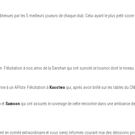
btenues par les 5 meilleurs joueurs de chaque club. Celui ayant le plus petit score
 Félicitation à nos amis de la Darshan qui ont survolé ce tournoi dont le niveau ét
ne à un APIste. Félicitation à
Kasstwo
qui, après avoir brillé sur les tables du 
u
et
Samson
qui ont assurés le coverage de cette rencontre dans une ambiance de
ment en comité extraordinaire et vous serez informés courant mai des décisions pri