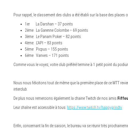
Pour rappel, le classement des clubs a été établi sur la base des places o
1er La Darshan – 37 points
2ème La Garenne Colombe – 69 points
3ème Le Panam Poker – 82 points
4ème L’API – 83 points
5ème Picpus – 155 points
6éme Vanves – 171 points
Comme vous le voyez, votre club préféré termine à 1 petit point du podium.
Nous nous félicitons tout de même que la première place de ce MTT revien
interclub.
De plus nous remercions également la chaine Twitch de nos amis
Fiffo
Leur chaîne est accessible à tous:
https://www.twitch.tv/happygrindtv
Enfin, concernant la fin de saison, le bureau va se réunir très prochaine