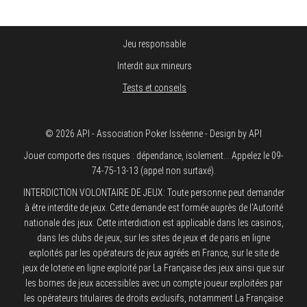
Jeu responsable
Interdit aux mineurs
Tests et conseils
© 2026 API - Association Poker Isséenne - Design by API
Jouer comporte des risques : dépendance, isolement... Appelez le 09-
74-75-13-13 (appel non surtaxé).
INTERDICTION VOLONTAIRE DE JEUX: Toute personne peut demander
à être interdite de jeux. Cette demande est formée auprès de l'Autorité
nationale des jeux. Cette interdiction est applicable dans les casinos,
dans les clubs de jeux, sur les sites de jeux et de paris en ligne
exploités par les opérateurs de jeux agréés en France, sur le site de
jeux de loterie en ligne exploité par La Française des jeux ainsi que sur
les bornes de jeux accessibles avec un compte joueur exploitées par
les opérateurs titulaires de droits exclusifs, notamment La Française