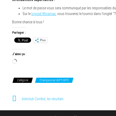
Le mot de passe vous sera communiqué par les responsables du 
Sur le
logiciel Winamax
, vous trouverez le tournoi dans l’onglet “T
Bonne chance à tous !
Partager :
Plus
J’aime ça :
Chargement…
Catégorie
Championnat WiPT/WPO
Interclub Confiné, les résultats