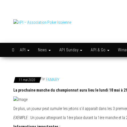
Skip
to
the
content
API –
Issy
c'est
Association
l'API
Poker
Isséenne
API
News
API Sunday
API & Go
Win
Par
FAMARY
11 mai 2020
La prochaine manche du championnat aura lieu le lundi 18 mai à 2
De plus, un joueur peut cumuler les jetons s’il apparaît dans les 3 premier
EXEMPLE
: Un joueur atteignant la 1ère place durant la 1ère manche et l
Informations importantes :