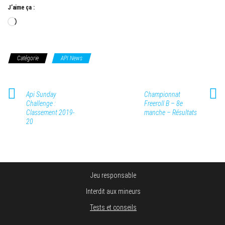
J’aime ça :
Chargement…
Catégorie
API News
Api Sunday
Championnat
Challenge :
Freeroll B – 8e
Classement 2019-
manche – Résultats
20
Jeu responsable
Interdit aux mineurs
Tests et conseils