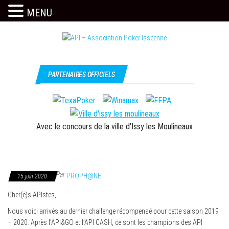
MENU
Skip
to
the
Issy
API –
content
c'est
Association
PARTENAIRES OFFICIELS
l'API
Poker
Isséenne
Avec le concours de la ville d'Issy les Moulineaux
Par
PROPH@NE
15 juin 2020
Cher(e)s APIstes,
Nous voici arrivés au dernier challenge récompensé pour cette saison 2019
– 2020. Après l’API&GO et l’API CASH, ce sont les champions des API