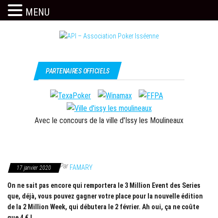
MENU
Skip
to
the
Issy
API –
content
c'est
Association
PARTENAIRES OFFICIELS
l'API
Poker
Isséenne
Avec le concours de la ville d'Issy les Moulineaux
Par
FAMARY
17 janvier 2020
On ne sait pas encore qui remportera le 3 Million Event des Series
que, déjà, vous pouvez gagner votre place pour la nouvelle édition
de la 2 Million Week, qui débutera le 2 février. Ah oui, ça ne coûte
que 4 € !