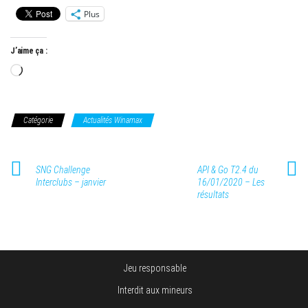
Plus
J’aime ça :
Chargement…
Catégorie
Actualités Winamax
SNG Challenge
API & Go T2.4 du
Interclubs – janvier
16/01/2020 – Les
résultats
Jeu responsable
Interdit aux mineurs