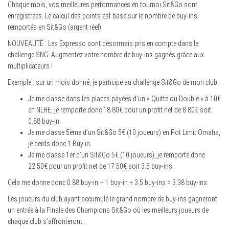
Chaque mois, vos meilleures performances en tournoi Sit&Go sont
enregistrées. Le calcul des points est basé sur le nombre de buy-ins
remportés en Sit&Go (argent réel).
NOUVEAUTÉ : Les Expresso sont désormais pris en compte dans le
challenge SNG. Augmentez votre nombre de buy-ins gagnés grâce aux
multiplicateurs !
Exemple : sur un mois donné, je participe au challenge Sit&Go de mon club.
Je me classe dans les places payées d’un « Quitte ou Double » à 10€
en NLHE, je remporte donc 18.80€ pour un profit net de 8.80€ soit
0.88 buy-in.
Je me classe 5ème d’un Sit&Go 5€ (10 joueurs) en Pot Limit Omaha,
je perds donc 1 Buy in.
Je me classe 1er d’un Sit&Go 5€ (10 joueurs), je remporte donc
22.50€ pour un profit net de 17.50€ soit 3.5 buy-ins.
Cela me donne donc 0.88 buy-in – 1 buy-in + 3.5 buy-ins = 3.38 buy-ins.
Les joueurs du club ayant accumulé le grand nombre de buy-ins gagneront
un entrée à la Finale des Champions Sit&Go où les meilleurs joueurs de
chaque club s’affronteront.