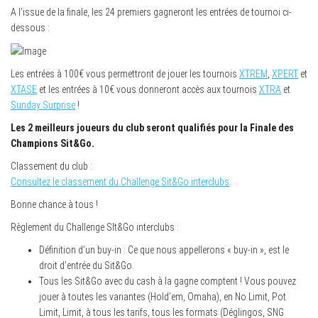
A l’issue de la finale, les 24 premiers gagneront les entrées de tournoi ci-
dessous :
Les entrées à 100€ vous permettront de jouer les tournois
XTREM
,
XPERT
et
XTASE
et les entrées à 10€ vous donneront accès aux tournois
XTRA
et
Sunday Surprise
!
Les 2 meilleurs joueurs du club seront qualifiés pour la Finale des
Champions Sit&Go.
Classement du club :
Consultez le classement du Challenge Sit&Go interclubs
.
Bonne chance à tous !
Règlement du Challenge SIt&Go interclubs :
Définition d’un buy-in : Ce que nous appellerons « buy-in », est le
droit d’entrée du Sit&Go.
Tous les Sit&Go avec du cash à la gagne comptent ! Vous pouvez
jouer à toutes les variantes (Hold’em, Omaha), en No Limit, Pot
Limit, Limit, à tous les tarifs, tous les formats (Déglingos, SNG