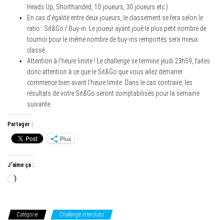
Heads Up, Shorthanded, 10 joueurs, 30 joueurs.etc.).
En cas d’égalité entre deux joueurs, le classement se fera selon le
ratio : Sit&Go / Buy-in. Le joueur ayant joué le plus petit nombre de
tournoi pour le même nombre de buy-ins remportés sera mieux
classé.
Attention à l’heure limite ! Le challenge se termine jeudi 23h59, faites
donc attention à ce que le Sit&Go que vous allez démarrer
commence bien avant l’heure limite. Dans le cas contraire, les
résultats de votre Sit&Go seront comptabilisés pour la semaine
suivante.
Partager :
Plus
J’aime ça :
Chargement…
Catégorie
Challenge interclubs