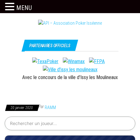
MENU
Skip
to
the
Issy
API –
content
c'est
Association
PARTENAIRES OFFICIELS
l'API
Poker
Isséenne
Avec le concours de la ville d'Issy les Moulineaux
Par
RAMM
20 janvier 2020