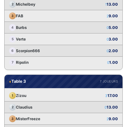
Michelbey
13.00
1
2
FAB
9.00
2
3
Burbs
5.00
0
4
Verte
3.00
0
5
Scorpion666
2.00
0
6
Ripolin
1.00
0
7
♦
Table 3
7 JOUEURS
Zizou
17.00
3
1
Claudius
13.00
0
2
MisterFreeze
9.00
2
3