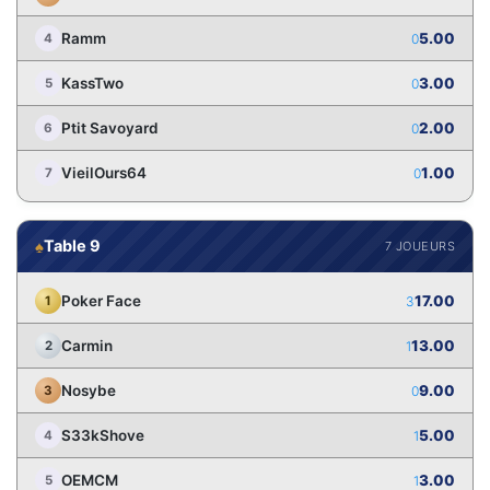
Ramm
5.00
0
4
KassTwo
3.00
0
5
Ptit Savoyard
2.00
0
6
VieilOurs64
1.00
0
7
♠
Table 9
7 JOUEURS
Poker Face
17.00
3
1
Carmin
13.00
1
2
Nosybe
9.00
0
3
S33kShove
5.00
1
4
OEMCM
3.00
1
5