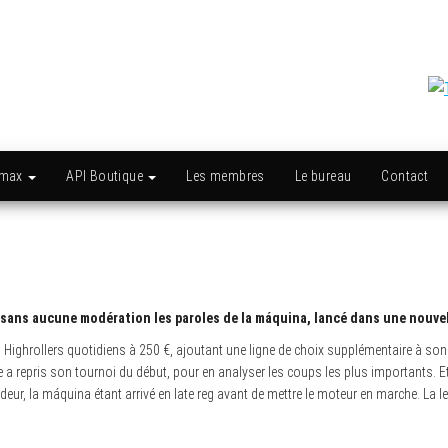
amax
API Boutique
Les membres
Le bureau
Contact
e sans aucune modération les paroles de la máquina, lancé dans une nouve
 Highrollers quotidiens à 250 €, ajoutant une ligne de choix supplémentaire à so
e a repris son tournoi du début, pour en analyser les coups les plus importants. Et
eur, la máquina étant arrivé en late reg avant de mettre le moteur en marche. La le