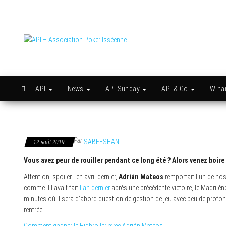
Skip
to
the
content
API –
Issy
c'est
Association
l'API
Poker
Isséenne
API
News
API Sunday
API & Go
Win
Par
SABEESHAN
12 août 2019
Vous avez peur de rouiller pendant ce long été ? Alors venez boir
Attention, spoiler : en avril dernier,
Adrián Mateos
remportait l’un de nos
comme il l’avait fait
l’an dernier
après une précédente victoire, le Madrilèn
minutes où il sera d’abord question de gestion de jeu avec peu de profond
rentrée.
Comment gagner le Highroller avec Adrián Mateos