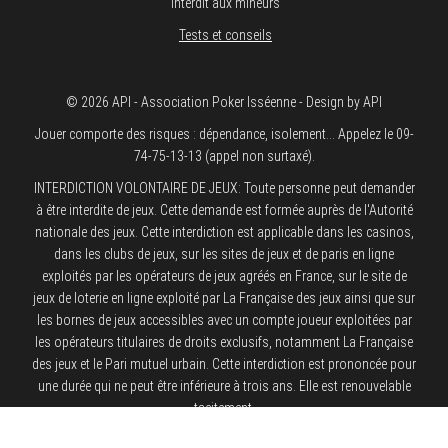
Interdit aux mineurs
Tests et conseils
© 2026 API - Association Poker Isséenne - Design by API
Jouer comporte des risques : dépendance, isolement... Appelez le 09-
74-75-13-13 (appel non surtaxé).
INTERDICTION VOLONTAIRE DE JEUX: Toute personne peut demander
à être interdite de jeux. Cette demande est formée auprès de l'Autorité
nationale des jeux. Cette interdiction est applicable dans les casinos,
dans les clubs de jeux, sur les sites de jeux et de paris en ligne
exploités par les opérateurs de jeux agréés en France, sur le site de
jeux de loterie en ligne exploité par La Française des jeux ainsi que sur
les bornes de jeux accessibles avec un compte joueur exploitées par
les opérateurs titulaires de droits exclusifs, notamment La Française
des jeux et le Pari mutuel urbain. Cette interdiction est prononcée pour
une durée qui ne peut être inférieure à trois ans. Elle est renouvelable
tacitement.