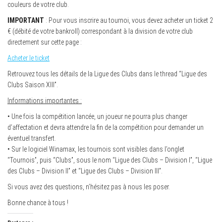
couleurs de votre club.
IMPORTANT
: Pour vous inscrire au tournoi, vous devez acheter un ticket 2
€ (débité de votre bankroll) correspondant à la division de votre club
directement sur cette page :
Acheter le ticket
Retrouvez tous les détails de la Ligue des Clubs dans le thread “Ligue des
Clubs Saison XIII”.
Informations importantes :
• Une fois la compétition lancée, un joueur ne pourra plus changer
d’affectation et devra attendre la fin de la compétition pour demander un
éventuel transfert.
• Sur le logiciel Winamax, les tournois sont visibles dans l’onglet
“Tournois”, puis “Clubs”, sous le nom “Ligue des Clubs – Division I”, “Ligue
des Clubs – Division II” et “Ligue des Clubs – Division III”.
Si vous avez des questions, n’hésitez pas à nous les poser.
Bonne chance à tous !