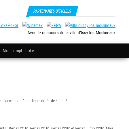
PARTENAIRES OFFICIELS
Avec le concours de la ville d'Issy les Moulineaux
Mon compte Poker
: l’accession à une finale dotée de 3 000 €.
rents : 8-max (21h), 6-max (21h), 4-max (22h) et 6-max Turbo (22h). Mais