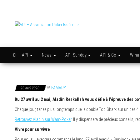
Skip
to
the
content
API –
Issy
c'est
Association
l'API
Poker
Isséenne
API
News
API Sunday
API & Go
Win
Par
FAMARY
23 avril 2020
Du 27 avril au 2 mai, Aladin Reskallah vous défie à l’épreuve des po
Chaque jour, tenez plus longtemps que le double Top Shark sur un des 4 to
Retrouvez Aladin sur Wam-Poker
. Il y dispensera de précieux conseils, 
Vivre pour survivre
Pour vous, l’aventure commence le lundi 27 avril avec 4 « Survivor » au 