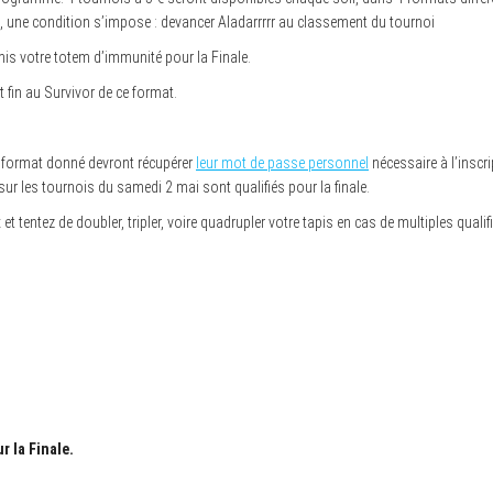
, une condition s’impose : devancer Aladarrrrr au classement du tournoi
is votre totem d’immunité pour la Finale.
t fin au Survivor de ce format.
un format donné devront récupérer
leur mot de passe personnel
nécessaire à l’inscri
ur les tournois du samedi 2 mai sont qualifiés pour la finale.
 tentez de doubler, tripler, voire quadrupler votre tapis en cas de multiples qualif
r la Finale.