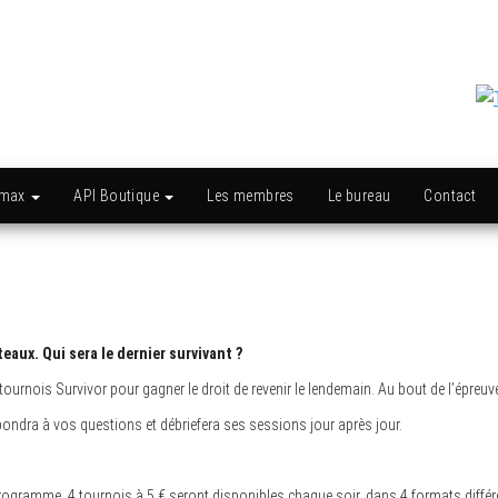
amax
API Boutique
Les membres
Le bureau
Contact
teaux. Qui sera le dernier survivant ?
urnois Survivor pour gagner le droit de revenir le lendemain. Au bout de l’épreuve 
répondra à vos questions et débriefera ses sessions jour après jour.
programme. 4 tournois à 5 € seront disponibles chaque soir, dans 4 formats diffé