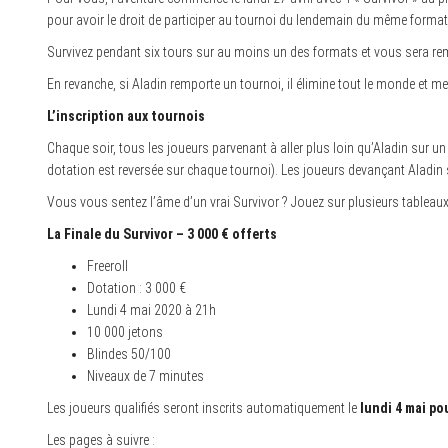
pour avoir le droit de participer au tournoi du lendemain du même format
Survivez pendant six tours sur au moins un des formats et vous sera rem
En revanche, si Aladin remporte un tournoi, il élimine tout le monde et me
L’inscription aux tournois
Chaque soir, tous les joueurs parvenant à aller plus loin qu’Aladin sur 
dotation est reversée sur chaque tournoi). Les joueurs devançant Aladin s
Vous vous sentez l’âme d’un vrai Survivor ? Jouez sur plusieurs tableaux et
La Finale du Survivor – 3 000 € offerts
Freeroll
Dotation : 3 000 €
Lundi 4 mai 2020 à 21h
10 000 jetons
Blindes 50/100
Niveaux de 7 minutes
Les joueurs qualifiés seront inscrits automatiquement le
lundi 4 mai pou
Les pages à suivre :