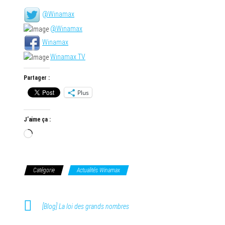
@Winamax
@Winamax
Winamax
Winamax TV
Partager :
Plus
J’aime ça :
Chargement…
Catégorie
Actualités Winamax
[Blog] La loi des grands nombres