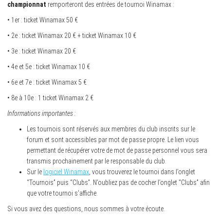
championnat
remporteront des entrées de tournoi Winamax :
• 1er : ticket Winamax 50 €
• 2e : ticket Winamax 20 € + ticket Winamax 10 €
• 3e : ticket Winamax 20 €
• 4e et 5e : ticket Winamax 10 €
• 6e et 7e : ticket Winamax 5 €
• 8e à 10e : 1 ticket Winamax 2 €
Informations importantes :
Les tournois sont réservés aux membres du club inscrits sur le
forum et sont accessibles par mot de passe propre. Le lien vous
permettant de récupérer votre de mot de passe personnel vous sera
transmis prochainement par le responsable du club.
Sur le
logiciel Winamax
, vous trouverez le tournoi dans l’onglet
“Tournois” puis “Clubs”. N’oubliez pas de cocher l’onglet “Clubs” afin
que votre tournoi s’affiche.
Si vous avez des questions, nous sommes à votre écoute.