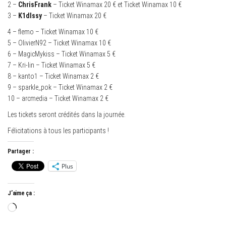
2 –
ChrisFrank
– Ticket Winamax 20 € et Ticket Winamax 10 €
3 –
K1dIssy
– Ticket Winamax 20 €
4 – flemo – Ticket Winamax 10 €
5 – OlivierN92 – Ticket Winamax 10 €
6 – MagicMykiss – Ticket Winamax 5 €
7 – Kri-lin – Ticket Winamax 5 €
8 – kanto1 – Ticket Winamax 2 €
9 – sparkle_pok – Ticket Winamax 2 €
10 – arcmedia – Ticket Winamax 2 €
Les tickets seront crédités dans la journée.
Félicitations à tous les participants !
Partager :
Plus
J’aime ça :
Chargement…