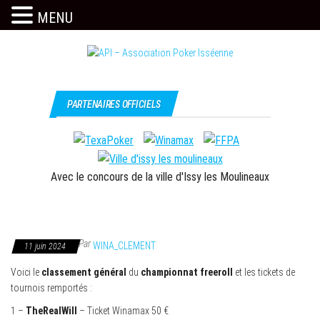
MENU
Skip
to
the
Issy
API –
content
c'est
Association
PARTENAIRES OFFICIELS
l'API
Poker
Isséenne
Avec le concours de la ville d'Issy les Moulineaux
Par
WINA_CLEMENT
11 juin 2024
Voici le
classement général
du
championnat freeroll
et les tickets de
tournois remportés :
1 –
TheRealWill
– Ticket Winamax 50 €