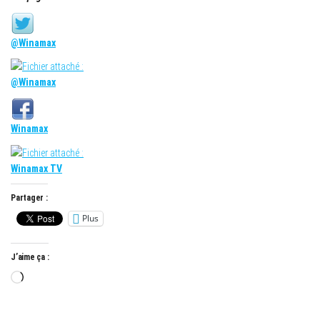
@Winamax
@Winamax
Winamax
Winamax TV
Partager :
Plus
J’aime ça :
Chargement…