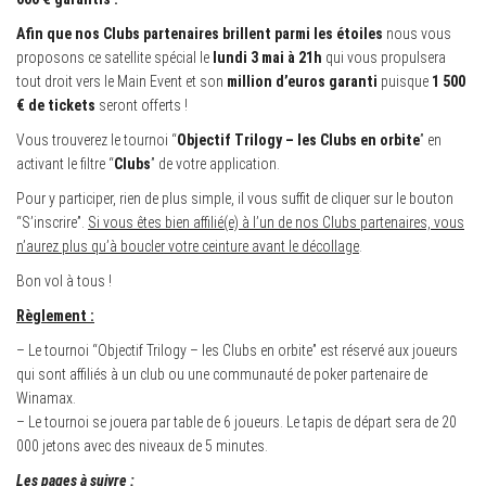
Afin que nos Clubs partenaires brillent parmi les étoiles
nous vous
proposons ce satellite spécial le
lundi 3 mai à 21h
qui vous propulsera
tout droit vers le Main Event et son
million d’euros garanti
puisque
1 500
€ de tickets
seront offerts !
Vous trouverez le tournoi “
Objectif Trilogy – les Clubs en orbite
” en
activant le filtre “
Clubs
” de votre application.
Pour y participer, rien de plus simple, il vous suffit de cliquer sur le bouton
“S’inscrire”.
Si vous êtes bien affilié(e) à l’un de nos Clubs partenaires, vous
n’aurez plus qu’à boucler votre ceinture avant le décollage
.
Bon vol à tous !
Règlement :
– Le tournoi “Objectif Trilogy – les Clubs en orbite” est réservé aux joueurs
qui sont affiliés à un club ou une communauté de poker partenaire de
Winamax.
– Le tournoi se jouera par table de 6 joueurs. Le tapis de départ sera de 20
000 jetons avec des niveaux de 5 minutes.
Les pages à suivre :