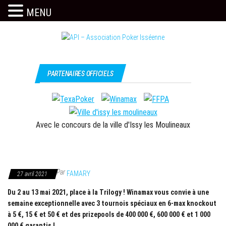
MENU
Skip
to
the
Issy
API –
content
c'est
Association
PARTENAIRES OFFICIELS
l'API
Poker
Isséenne
Avec le concours de la ville d'Issy les Moulineaux
Par
FAMARY
27 avril 2021
Du 2 au 13 mai 2021, place à la Trilogy ! Winamax vous convie à une
semaine exceptionnelle avec 3 tournois spéciaux en 6-max knockout
à 5 €, 15 € et 50 € et des prizepools de 400 000 €, 600 000 € et 1 000
000 € garantis !