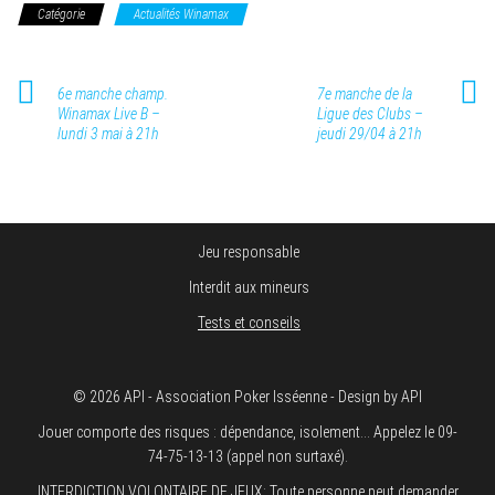
Catégorie
Actualités Winamax
6e manche champ.
7e manche de la
Winamax Live B –
Ligue des Clubs –
lundi 3 mai à 21h
jeudi 29/04 à 21h
Jeu responsable
Interdit aux mineurs
Tests et conseils
© 2026 API - Association Poker Isséenne - Design by API
Jouer comporte des risques : dépendance, isolement... Appelez le 09-
74-75-13-13 (appel non surtaxé).
INTERDICTION VOLONTAIRE DE JEUX: Toute personne peut demander