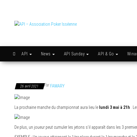
Skip
to
the
content
API –
Issy
c'est
Association
l'API
Poker
Isséenne
API
News
API Sunday
API & Go
Win
Par
FAMARY
26 avril 2021
La prochaine manche du championnat aura lieu le
lundi 3 mai à 21h
. Le
De plus, un joueur peut cumuler les jetons s’il apparaît dans les 3 premier