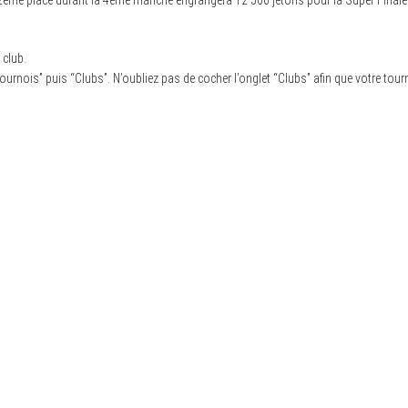
a 2ème place durant la 4ème manche engrangera 12 500 jetons pour la Super Finale
club.
ournois” puis “Clubs”. N’oubliez pas de cocher l’onglet “Clubs” afin que votre tourn