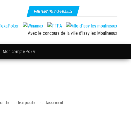
PARTENAIRES OFFICIELS
Avec le concours de la ville d'Issy les Moulineaux
Mon compte Poker
onction de leur position au classement :