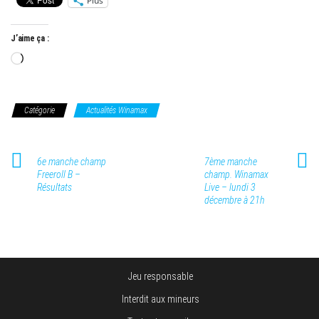
Plus
J’aime ça :
Chargement…
Catégorie
Actualités Winamax
6e manche champ
7ème manche
Freeroll B –
champ. Winamax
Résultats
Live – lundi 3
décembre à 21h
Jeu responsable
Interdit aux mineurs