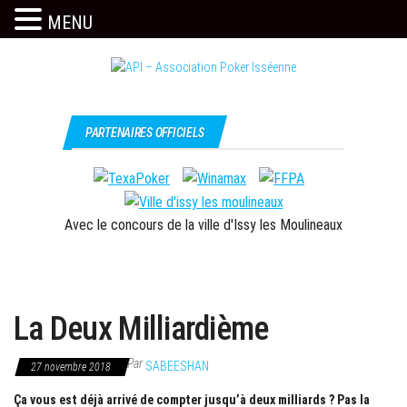
MENU
Skip
to
the
Issy
API –
content
c'est
Association
PARTENAIRES OFFICIELS
l'API
Poker
Isséenne
Avec le concours de la ville d'Issy les Moulineaux
La Deux Milliardième
Par
SABEESHAN
27 novembre 2018
Ça vous est déjà arrivé de compter jusqu’à deux milliards ? Pas la