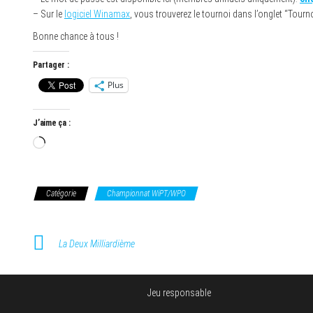
– Sur le
logiciel Winamax
, vous trouverez le tournoi dans l’onglet “Tourno
Bonne chance à tous !
Partager :
Plus
J’aime ça :
Chargement…
Catégorie
Championnat WiPT/WPO
La Deux Milliardième
Jeu responsable