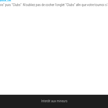
is” puis “Clubs”. N’oubliez pas de cocher l’onglet “Clubs” afin que votre tournoi s’a
Interdit aux mineurs