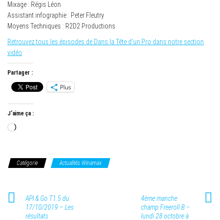
Mixage : Régis Léon
Assistant infographie : Peter Fleutry
Moyens Techniques : R2D2 Productions
Retrouvez tous les épisodes de Dans la Tête d’un Pro dans notre section
vidéo
Partager :
Plus
J’aime ça :
Chargement…
Catégorie
Actualités Winamax
API & Go T1.5 du
4ème manche
17/10/2019 – Les
champ Freeroll B –
résultats
lundi 28 octobre à