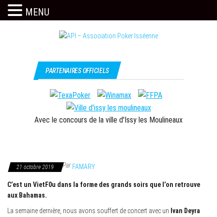
MENU
Skip
to
the
Issy
API –
content
c'est
Association
PARTENAIRES OFFICIELS
l'API
Poker
Isséenne
Avec le concours de la ville d'Issy les Moulineaux
Par
FAMARY
21 octobre 2019
C’est un VietF0u dans la forme des grands soirs que l’on retrouve
aux Bahamas.
La semaine dernière, nous avons souffert de concert avec un
Ivan Deyra