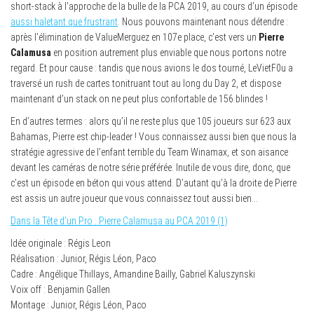
short-stack à l’approche de la bulle de la PCA 2019, au cours d’un épisode
aussi haletant que frustrant
. Nous pouvons maintenant nous détendre :
après l’élimination de ValueMerguez en 107e place, c’est vers un
Pierre
Calamusa
en position autrement plus enviable que nous portons notre
regard. Et pour cause : tandis que nous avions le dos tourné, LeVietF0u a
traversé un rush de cartes tonitruant tout au long du Day 2, et dispose
maintenant d’un stack on ne peut plus confortable de 156 blindes !
En d’autres termes : alors qu’il ne reste plus que 105 joueurs sur 623 aux
Bahamas, Pierre est chip-leader ! Vous connaissez aussi bien que nous la
stratégie agressive de l’enfant terrible du Team Winamax, et son aisance
devant les caméras de notre série préférée. Inutile de vous dire, donc, que
c’est un épisode en béton qui vous attend. D’autant qu’à la droite de Pierre
est assis un autre joueur que vous connaissez tout aussi bien…
Dans la Tête d’un Pro : Pierre Calamusa au PCA 2019 (1)
Idée originale : Régis Leon
Réalisation : Junior, Régis Léon, Paco
Cadre : Angélique Thillays, Amandine Bailly, Gabriel Kaluszynski
Voix off : Benjamin Gallen
Montage : Junior, Régis Léon, Paco