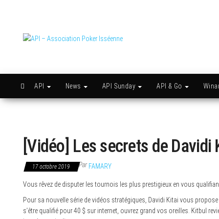
Skip
to
the
content
API –
Issy
c'est
Association
l'API
Poker
Isséenne
API
News
API Sunday
API & Go
Win
[Vidéo] Les secrets de Davidi K
Par
FAMARY
17 octobre 2019
Vous rêvez de disputer les tournois les plus prestigieux en vous qualifian
Pour sa nouvelle série de vidéos stratégiques, Davidi Kitai vous propose
s’être qualifié pour 40 $ sur internet, ouvrez grand vos oreilles. Kitbul 