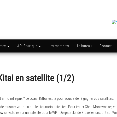
amax
API Boutique
Les membres
Le bureau
Contact
itai en satellite (1/2)
t à moindre prix ? Le coach Kitbul est là pour vous aider à gagner vos satellites.
 de muscler votre jeu sur les tournois satellites. Pour imiter Chris Moneymaker, 
review sa victoire sur un satellite pour le WPT Deepstacks de Bruxelles disputé sur