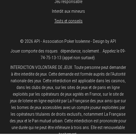
Jeu responsable
Interdit aux mineurs
Tests et conseils
© 2026 API - Association Poker Isséenne - Design by API
Jouer comporte des risques : dépendance, isolement... Appelez le 09-
74-75-13-13 (appel non surtaxé).
INTERDICTION VOLONTAIRE DE JEUX: Toute personne peut demander
à être interdite de jeux. Cette demande est formée auprès de l'Autorité
nationale des jeux. Cette interdiction est applicable dans les casinos,
dans les clubs de jeux, sur les sites de jeux et de paris en ligne
exploités par les opérateurs de jeux agréés en France, sur le site de
jeux de loterie en ligne exploité par La Française des jeux ainsi que sur
les bornes de jeux accessibles avec un compte joueur exploitées par
les opérateurs titulaires de droits exclusifs, notamment La Française
des jeux et le Pari mutuel urbain. Cette interdiction est prononcée pour
une durée qui ne peut être inférieure à trois ans. Elle est renouvelable
tacitement.