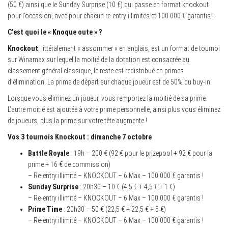
(50 €) ainsi que le Sunday Surprise (10 €) qui passe en format knockout
pour l’occasion, avec pour chacun re-entry illimités et 100 000 € garantis !
C’est quoi le « Knoque oute » ?
Knockout
, littéralement « assommer » en anglais, est un format de tournoi
sur Winamax sur lequel la moitié de la dotation est consacrée au
classement général classique, le reste est redistribué en primes
d’élimination. La prime de départ sur chaque joueur est de 50% du buy-in.
Lorsque vous éliminez un joueur, vous remportez la moitié de sa prime.
L’autre moitié est ajoutée à votre prime personnelle, ainsi plus vous éliminez
de joueurs, plus la prime sur votre tête augmente !
Vos 3 tournois Knockout : dimanche 7 octobre
Battle Royale
: 19h – 200 € (92 € pour le prizepool + 92 € pour la
prime + 16 € de commission)
– Re-entry illimité – KNOCKOUT – 6 Max – 100 000 € garantis !
Sunday Surprise
: 20h30 – 10 € (4,5 € + 4,5 € + 1 €)
– Re-entry illimité – KNOCKOUT – 6 Max – 100 000 € garantis !
Prime Time
: 20h30 – 50 € (22,5 € + 22,5 € + 5 €)
– Re-entry illimité – KNOCKOUT – 6 Max – 100 000 € garantis !