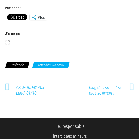
Partager :
Plus
J’aime ça :
Chargement…
Catégorie
Actualités Winamax
API MONDAY #03 –
Blog du Team – Les
Lundi 01/10
pros se livrent !
Jeu responsable
Interdit aux mineurs