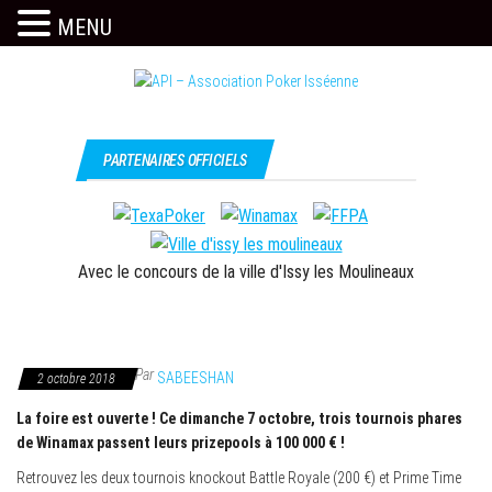
MENU
Skip
to
the
Issy
API –
content
c'est
Association
PARTENAIRES OFFICIELS
l'API
Poker
Isséenne
Avec le concours de la ville d'Issy les Moulineaux
Par
SABEESHAN
2 octobre 2018
La foire est ouverte ! Ce dimanche 7 octobre, trois tournois phares
de Winamax passent leurs prizepools à 100 000 € !
Retrouvez les deux tournois knockout Battle Royale (200 €) et Prime Time