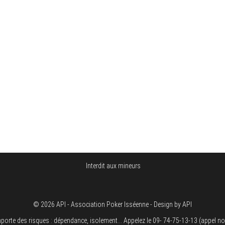
Interdit aux mineurs
© 2026 API - Association Poker Isséenne - Design by API
orte des risques : dépendance, isolement... Appelez le 09- 74-75-13-13 (appel no