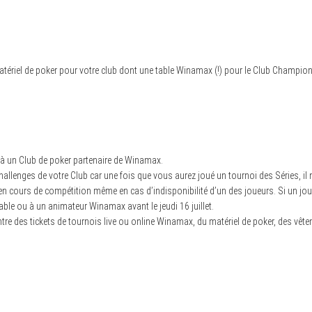
atériel de poker pour votre club dont une table Winamax (!) pour le Club Champion
és à un Club de poker partenaire de Winamax.
challenges de votre Club car une fois que vous aurez joué un tournoi des Séries, il 
 en cours de compétition même en cas d’indisponibilité d’un des joueurs. Si un jo
able ou à un animateur Winamax avant le jeudi 16 juillet.
ntre des tickets de tournois live ou online Winamax, du matériel de poker, des v