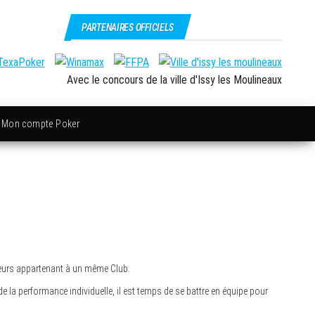
PARTENAIRES OFFICIELS
Avec le concours de la ville d'Issy les Moulineaux
Mon compte Poker
eurs appartenant à un même Club.
e la performance individuelle, il est temps de se battre en équipe pour