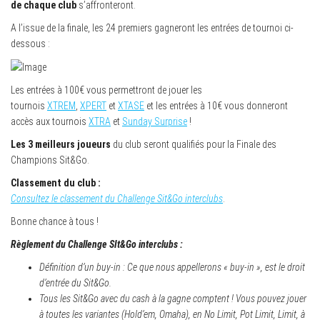
de chaque club
s’affronteront.
A l’issue de la finale, les 24 premiers gagneront les entrées de tournoi ci-
dessous :
Les entrées à 100€ vous permettront de jouer les
tournois
XTREM
,
XPERT
et
XTASE
et les entrées à 10€ vous donneront
accès aux tournois
XTRA
et
Sunday Surprise
!
Les 3 meilleurs joueurs
du club seront qualifiés pour la Finale des
Champions Sit&Go.
Classement du club :
Consultez le classement du Challenge Sit&Go interclubs
.
Bonne chance à tous !
Règlement du Challenge SIt&Go interclubs :
Définition d’un buy-in : Ce que nous appellerons « buy-in », est le droit
d’entrée du Sit&Go.
Tous les Sit&Go avec du cash à la gagne comptent ! Vous pouvez jouer
à toutes les variantes (Hold’em, Omaha), en No Limit, Pot Limit, Limit, à