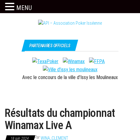
MENU
Skip
to
the
Issy
API –
content
c'est
Association
PARTENAIRES OFFICIELS
l'API
Poker
Isséenne
Avec le concours de la ville d'Issy les Moulineaux
Résultats du championnat
Winamax Live A
Par
WINA_CLEMENT
18 juin 2024