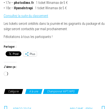
• 17e –
photodimo.fr
: 1 ticket Winamax de 5 €
• 18e –
HyeneIntrepi
: 1 ticket Winamax de 5 €
Consultez la suite du classement
Les tickets seront crédités dans la journée et les gagnants du package et du
siège seront contactés par mail prochainement.
Félicitations à tous les participants !
Partager :
Plus
J’aime ça :
Chargement…
Catégorie
A la une
Championnat WiPT/WPO