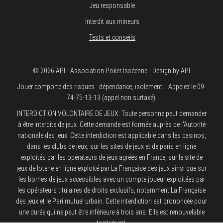
Jeu responsable
Interdit aux mineurs
Tests et conseils
© 2026 API - Association Poker Isséenne - Design by API
Jouer comporte des risques : dépendance, isolement... Appelez le 09-
74-75-13-13 (appel non surtaxé).
INTERDICTION VOLONTAIRE DE JEUX: Toute personne peut demander
à être interdite de jeux. Cette demande est formée auprès de l'Autorité
nationale des jeux. Cette interdiction est applicable dans les casinos,
dans les clubs de jeux, sur les sites de jeux et de paris en ligne
exploités par les opérateurs de jeux agréés en France, sur le site de
jeux de loterie en ligne exploité par La Française des jeux ainsi que sur
les bornes de jeux accessibles avec un compte joueur exploitées par
les opérateurs titulaires de droits exclusifs, notamment La Française
des jeux et le Pari mutuel urbain. Cette interdiction est prononcée pour
une durée qui ne peut être inférieure à trois ans. Elle est renouvelable