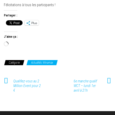
Félicitations à tous les participants !
Partager :
Plus
J’aime ça :
Chargement…
Catégorie
Actualités Winamax
Qualifiez-vous au 2
6e manche qualif
Million Event pour 2
WCT – lundi 1er
€
avril à 21h