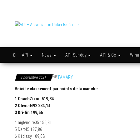
Skip
to
the
content
API –
Issy
c'est
Association
l'API
Poker
Isséenne
API
News
API Sunday
API & Go
Win
Par
FAMARY
2 novembre 2021
Voici le classement par points de la manche :
1 CoachZizou 519,84
2 OlivierN92 284,14
3 Kri-lin 199,56
4 aiglenoire05 155,31
5 Dart45 127,86
6 K1dIssy 109,08