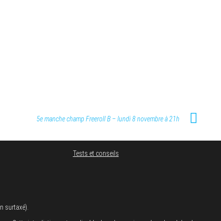
5e manche champ Freeroll B – lundi 8 novembre à 21h
Tests et conseils
n surtaxé).