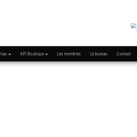
amax
API Boutique
Les membres
Le bureau
Contact