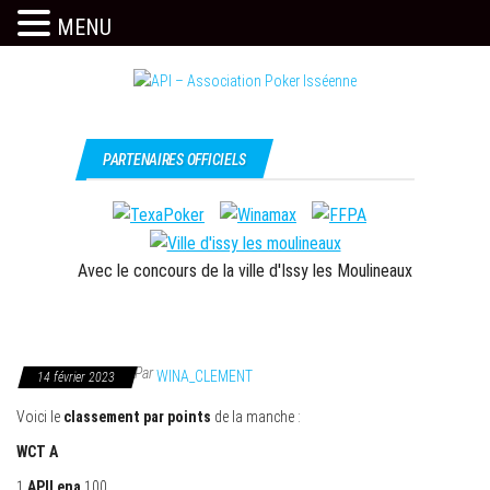
MENU
Skip
to
the
Issy
API –
content
c'est
Association
PARTENAIRES OFFICIELS
l'API
Poker
Isséenne
Avec le concours de la ville d'Issy les Moulineaux
Par
WINA_CLEMENT
14 février 2023
Voici le
classement par points
de la manche :
WCT A
1
APILena
100