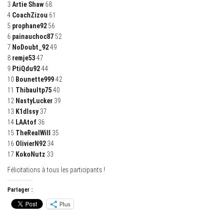
3
Artie Shaw
68
4
CoachZizou
61
5
prophane92
56
6
painauchoc87
52
7
NoDoubt_92
49
8
remje53
47
9
PtiQdu92
44
10
Bounette999
42
11
Thibaultp75
40
12
NastyLucker
39
13
K1dIssy
37
14
LAAtof
36
15
TheRealWill
35
16
OlivierN92
34
17
KokoNutz
33
Félicitations à tous les participants !
Partager :
Plus