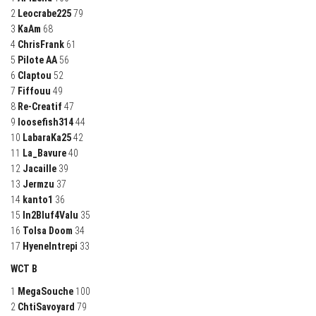
2
Leocrabe225
79
3
KaAm
68
4
ChrisFrank
61
5
Pilote AA
56
6
Claptou
52
7
Fiffouu
49
8
Re-Creatif
47
9
loosefish314
44
10
LabaraKa25
42
11
La_Bavure
40
12
Jacaille
39
13
Jermzu
37
14
kanto1
36
15
In2Bluf4Valu
35
16
Tolsa Doom
34
17
HyeneIntrepi
33
WCT B
1
MegaSouche
100
2
ChtiSavoyard
79