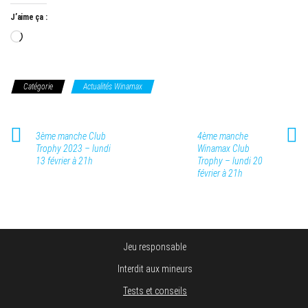
J’aime ça :
Chargement…
Catégorie
Actualités Winamax
3ème manche Club
4ème manche
Trophy 2023 – lundi
Winamax Club
13 février à 21h
Trophy – lundi 20
février à 21h
Jeu responsable
Interdit aux mineurs
Tests et conseils