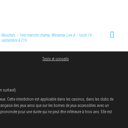
Résultats – 1ère manche champ. Winamax Live A – lundi 14
septembre à 21h
Tests et conseils
n surtaxé).
x. Cette interdiction est applicable dans les casinos, dans les clubs de
a Française des jeux ainsi que sur les bornes de jeux accessibles avec un
prononcée pour une durée qui ne peut être inférieure à trois ans. Elle est