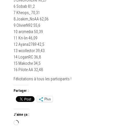
6 Sobab 81,2
7 Kheops_ 70,31
8 Joakim_NoAA 62,06
9 OlivierN92 55,6
10 arcmedia 50,39
11 Kri-lin 46,09
12 Ayana2789 42,5
13 wcollector 39,43
14 LoganRC 36,8
15 Makoche 34,5
16 Pilote AA 32,48
Félicitations à tous les participants !
Partager :
Plus
J’aime ça :
Chargement…