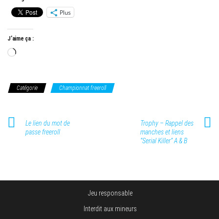
Plus
J’aime ça :
Chargement…
Catégorie
Championnat freeroll
Le lien du mot de
Trophy – Rappel des
passe freeroll
manches et liens
“Serial Killer” A & B
Jeu responsable
Interdit aux mineurs