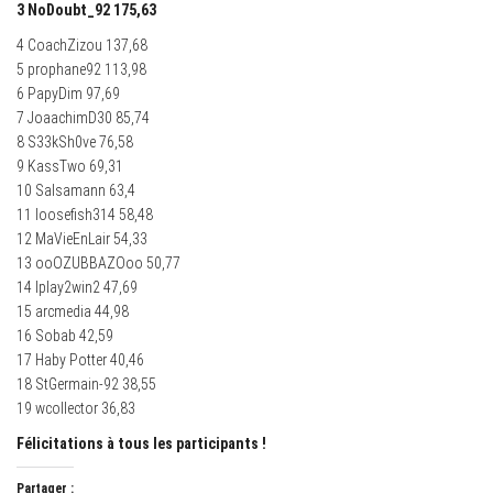
3 NoDoubt_92 175,63
4 CoachZizou 137,68
5 prophane92 113,98
6 PapyDim 97,69
7 JoaachimD30 85,74
8 S33kSh0ve 76,58
9 KassTwo 69,31
10 Salsamann 63,4
11 loosefish314 58,48
12 MaVieEnLair 54,33
13 ooOZUBBAZOoo 50,77
14 Iplay2win2 47,69
15 arcmedia 44,98
16 Sobab 42,59
17 Haby Potter 40,46
18 StGermain-92 38,55
19 wcollector 36,83
Félicitations à tous les participants !
Partager :