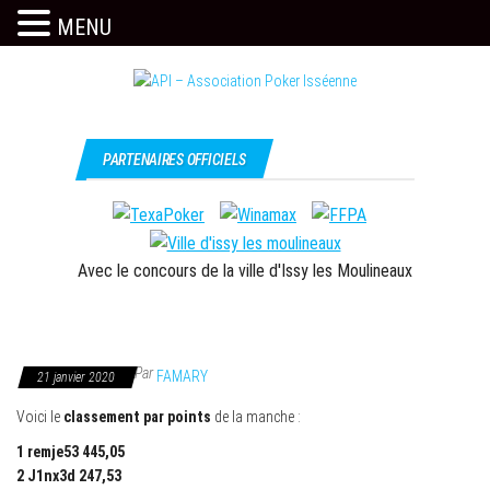
MENU
Skip
to
the
Issy
API –
content
c'est
Association
PARTENAIRES OFFICIELS
l'API
Poker
Isséenne
Avec le concours de la ville d'Issy les Moulineaux
Par
FAMARY
21 janvier 2020
Voici le
classement par points
de la manche :
1 remje53 445,05
2 J1nx3d 247,53