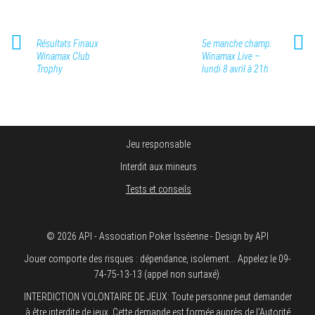
Résultats Finaux
5e manche champ.
Winamax Club
Winamax Live –
Trophy
lundi 8 avril à 21h
Jeu responsable
Interdit aux mineurs
Tests et conseils
© 2026 API - Association Poker Isséenne - Design by API
Jouer comporte des risques : dépendance, isolement... Appelez le 09-
74-75-13-13 (appel non surtaxé).
INTERDICTION VOLONTAIRE DE JEUX: Toute personne peut demander
à être interdite de jeux. Cette demande est formée auprès de l'Autorité