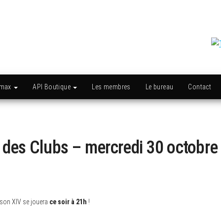
amax
API Boutique
Les membres
Le bureau
Contact
des Clubs – mercredi 30 octobre
son XIV se jouera
ce soir à 21h
!