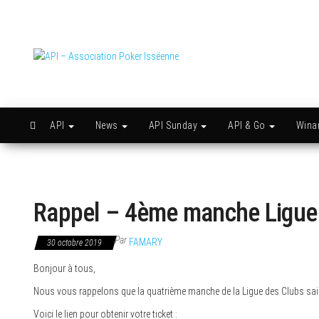
Skip
to
the
content
API –
Issy
c'est
Association
l'API
Poker
Isséenne
API
News
API Sunday
API & Go
Win
Rappel – 4ème manche Ligue 
Par
FAMARY
30 octobre 2019
Bonjour à tous,
Nous vous rappelons que la quatrième manche de la Ligue des Clubs sai
Voici le lien pour obtenir votre ticket :