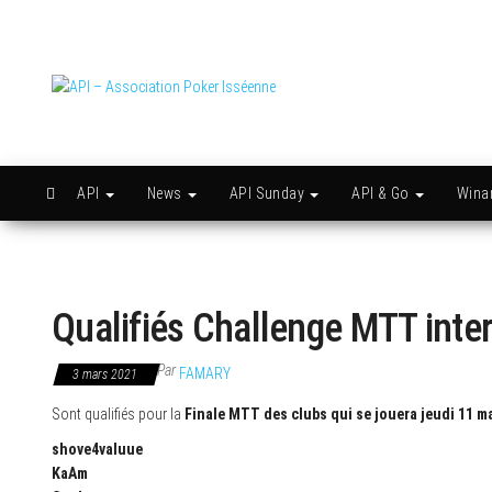
Skip
to
the
content
API –
Issy
c'est
Association
l'API
Poker
Isséenne
API
News
API Sunday
API & Go
Win
Qualifiés Challenge MTT inter
Par
FAMARY
3 mars 2021
Sont qualifiés pour la
Finale MTT des clubs qui se jouera jeudi 11 ma
shove4valuue
KaAm