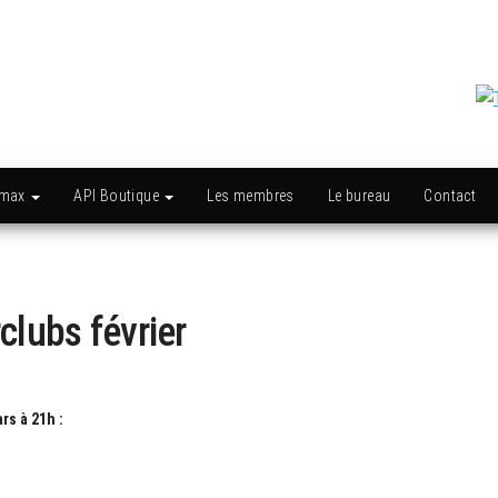
amax
API Boutique
Les membres
Le bureau
Contact
clubs février
rs à 21h :