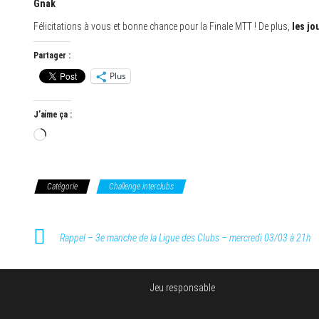
Gnak
Félicitations à vous et bonne chance pour la Finale MTT ! De plus,
les jo
Partager :
Plus
J’aime ça :
Chargement…
Catégorie
Challenge interclubs
Rappel – 3e manche de la Ligue des Clubs – mercredi 03/03 à 21h
Jeu responsable