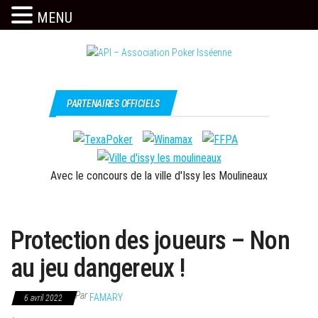
MENU
Skip
to
the
Issy
API –
content
c'est
Association
PARTENAIRES OFFICIELS
l'API
Poker
Isséenne
Avec le concours de la ville d'Issy les Moulineaux
Protection des joueurs – Non
au jeu dangereux !
Par
FAMARY
6 avril 2022