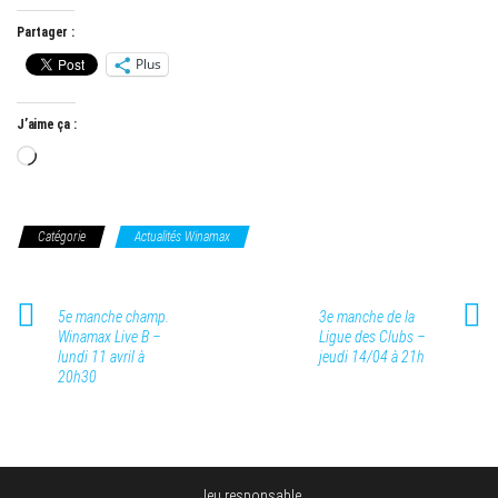
Partager :
Plus
J’aime ça :
Chargement…
Catégorie
Actualités Winamax
5e manche champ.
3e manche de la
Winamax Live B –
Ligue des Clubs –
lundi 11 avril à
jeudi 14/04 à 21h
20h30
Jeu responsable