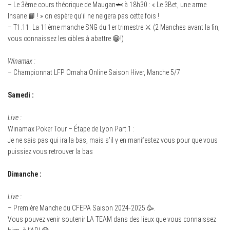
– Le 3ème cours théorique de Maugan🦈 à 18h30 : « Le 3Bet, une arme
Insane 📙 ! » on espère qu’il ne neigera pas cette fois !
– T1.11. La 11ème manche SNG du 1er trimestre ⚔ (2 Manches avant la fin,
vous connaissez les cibles à abattre 😁!)
Winamax :
– Championnat LFP Omaha Online Saison Hiver, Manche 5/7
Samedi :
Live :
Winamax Poker Tour – Étape de Lyon Part.1 :
Je ne sais pas qui ira la bas, mais s’il y en manifestez vous pour que vous
puissiez vous retrouver la bas
Dimanche :
Live :
– Première Manche du CFEPA Saison 2024-2025 🥳.
Vous pouvez venir soutenir LA TEAM dans des lieux que vous connaissez