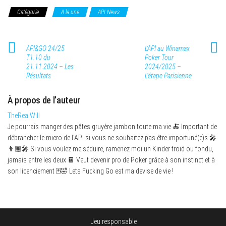
Catégorie
A la une
API News
API&GO 24/25
L’API au Winamax
T1.10 du
Poker Tour
21.11.2024 – Les
2024/2025 –
Résultats
L’étape Parisienne
À propos de l’auteur
TheRealWill
Je pourrais manger des pâtes gruyère jambon toute ma vie 🍝 Important de
débrancher le micro de l'API si vous ne souhaitez pas être importuné(e)s 🎤
👨🏾‍🎤 Si vous voulez me séduire, ramenez moi un Kinder froid ou fondu,
jamais entre les deux 🍫 Veut devenir pro de Poker grâce à son instinct et à
son licenciement 🃏🤣 Lets Fucking Go est ma devise de vie !
Jeu responsable