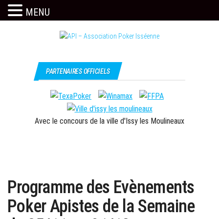
MENU
Skip
to
the
Issy
API –
content
c'est
Association
PARTENAIRES OFFICIELS
l'API
Poker
Isséenne
Avec le concours de la ville d'Issy les Moulineaux
Programme des Evènements
Poker Apistes de la Semaine