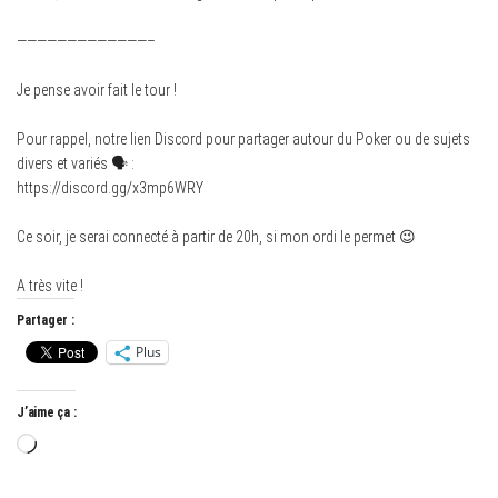
—————————————–
Je pense avoir fait le tour !
Pour rappel, notre lien Discord pour partager autour du Poker ou de sujets
divers et variés 🗣 :
https://discord.gg/x3mp6WRY
Ce soir, je serai connecté à partir de 20h, si mon ordi le permet 😉
A très vite !
Partager :
Plus
J’aime ça :
Chargement…