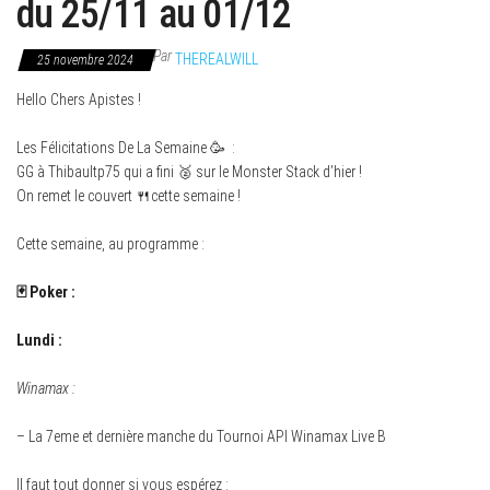
du 25/11 au 01/12
Par
THEREALWILL
25 novembre 2024
Hello Chers Apistes !
Les Félicitations De La Semaine 🥳 :
GG à Thibaultp75 qui a fini 🥈 sur le Monster Stack d’hier !
On remet le couvert 🍴cette semaine !
Cette semaine, au programme :
🃏 Poker :
Lundi :
Winamax :
– La 7eme et dernière manche du Tournoi API Winamax Live B
Il faut tout donner si vous espérez :