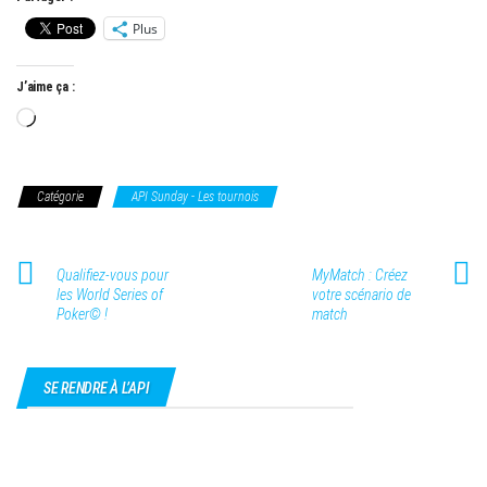
Plus
J’aime ça :
Chargement…
Catégorie
API Sunday - Les tournois
Qualifiez-vous pour
MyMatch : Créez
les World Series of
votre scénario de
Poker© !
match
SE RENDRE À L’API