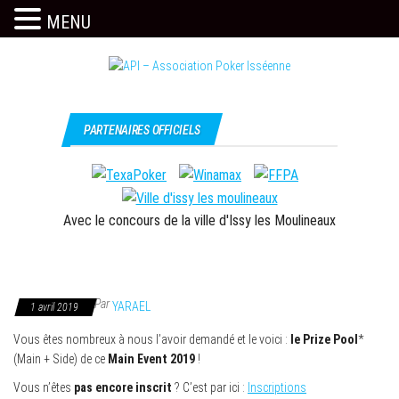
MENU
Skip
to
the
Issy
API –
content
c'est
Association
PARTENAIRES OFFICIELS
l'API
Poker
Isséenne
Avec le concours de la ville d'Issy les Moulineaux
Par
YARAEL
1 avril 2019
Vous êtes nombreux à nous l’avoir demandé et le voici :
le Prize Pool
*
(Main + Side) de ce
Main Event 2019
!
Vous n’êtes
pas encore inscrit
? C’est par ici :
Inscriptions