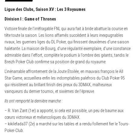
Ligue des Clubs, Saison XV : Les 3 Royaumes
Division I : Game of Thrones
Victoire finale de l’irréfragable FNL qui aura fait à bride abattue la course en
tête toute la saison. Les lions affamés succèdent à leurs inexpugnables
rivaux, les guerriers liges du DL Poker, qui finissent deuxièmes d’une saison
haletante. La maison de Bourg, d’une régularité exemplaire, d’une constance
admirable dans l’effort, complète le podium à l’ombre des géants, tandis le
Breizh Poker Club confirme sa position de grand du royaume.
L’inénarrable affrontement de la Joute Etoilée, en mauvais françois le All
Star Game, accueillera enfin les indomptables palefrois du Club Poker 95
qui résistèrent au brillant finish des preux du 3DMAX, malheureux
vainqueurs du dernier tournoi, et sixièmes de l’épreuve.
Ils ont remporté la dernière manche :
– R. Van Zant (1er) a apporté, si cela est possible, un peu de baume aux
cœurs victorieux et mélancoliques du 3DMAX.
– kikilefada37 (2e) a marché sur les tables et a rendu follement fier le Tours-
Poker-Club.