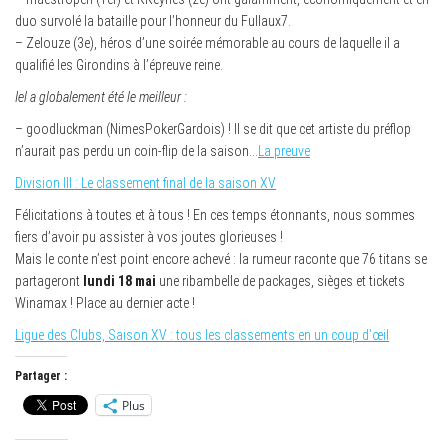
duo survolé la bataille pour l’honneur du Fullaux7.
– Zelouze (3e), héros d’une soirée mémorable au cours de laquelle il a
qualifié les Girondins à l’épreuve reine.
Iel a globalement été le meilleur :
– goodluckman (NimesPokerGardois) ! Il se dit que cet artiste du préflop
n’aurait pas perdu un coin-flip de la saison…
La preuve
Division III : Le classement final de la saison XV
Félicitations à toutes et à tous ! En ces temps étonnants, nous sommes
fiers d’avoir pu assister à vos joutes glorieuses !
Mais le conte n’est point encore achevé : la rumeur raconte que 76 titans se
partageront
lundi 18 mai
une ribambelle de packages, sièges et tickets
Winamax ! Place au dernier acte !
Ligue des Clubs, Saison XV : tous les classements en un coup d’œil
Partager :
Plus