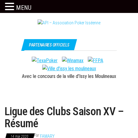
MENU
Skip
to
the
Issy
API –
content
c'est
Association
PARTENAIRES OFFICIELS
l'API
Poker
Isséenne
Avec le concours de la ville d'Issy les Moulineaux
Ligue des Clubs Saison XV –
Résumé
Par
FAMARY
14 mai 2020