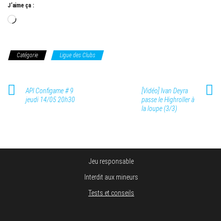
J’aime ça :
Chargement…
Catégorie
Ligue des Clubs
API Configame # 9
[Vidéo] Ivan Deyra
jeudi 14/05 20h30
passe le Highroller à
la loupe (3/3)
Jeu responsable
Interdit aux mineurs
Tests et conseils