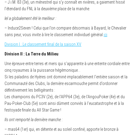
– J.i.M. 83 (3e), un ménestrel qui s’y connaît en rivières, a gaiement hissé
l’étendard du FNL à la deuxième place de la manche.
Iel a globalement été le meilleur :
– Induce2Seven ! Celui que l’on compare désormais à Bayard, le Chevalier
sans peur, vous invite à lire le classement individuel général
ici
Division I : Le classement final de la saison XV
Division II : La Terre du Milieu
Une épreuve entre terres et mers qui s’apparente à une entente cordiale entre
cinq royaumes à la puissance hégémonique…
Si les paladins de Hyères ont dominé implacablement l’entière saison et la
Communauté des Clubs, la dernière escarmouche permit d’ordonner
définitivement les belligérants :
Les champions du PC3V (2e), de l’APP64 (3e), de l’AngouPoker (4e) et du
Pau-Poker-Club (5e) sont ainsi dûment conviés à l’eucatastrophe et à la
festoyade finale du All Star Game !
Ils ont remporté la dernière manche :
– mas64 (1er) qui, en détente et au soleil confiné, apporte le bronze à