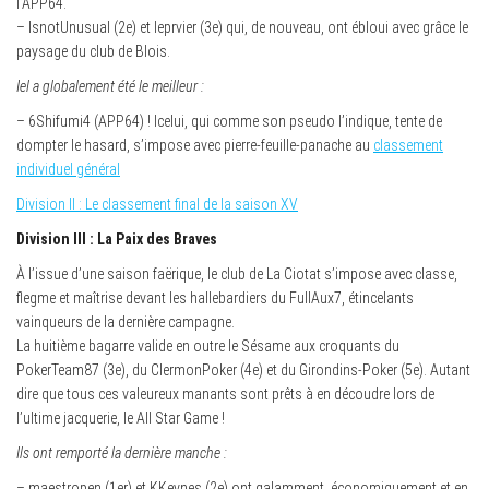
l’APP64.
– IsnotUnusual (2e) et leprvier (3e) qui, de nouveau, ont ébloui avec grâce le
paysage du club de Blois.
Iel a globalement été le meilleur :
– 6Shifumi4 (APP64) ! Icelui, qui comme son pseudo l’indique, tente de
dompter le hasard, s’impose avec pierre-feuille-panache au
classement
individuel général
Division II : Le classement final de la saison XV
Division III : La Paix des Braves
À l’issue d’une saison faërique, le club de La Ciotat s’impose avec classe,
flegme et maîtrise devant les hallebardiers du FullAux7, étincelants
vainqueurs de la dernière campagne.
La huitième bagarre valide en outre le Sésame aux croquants du
PokerTeam87 (3e), du ClermonPoker (4e) et du Girondins-Poker (5e). Autant
dire que tous ces valeureux manants sont prêts à en découdre lors de
l’ultime jacquerie, le All Star Game !
Ils ont remporté la dernière manche :
– maestropen (1er) et KKeynes (2e) ont galamment, économiquement et en