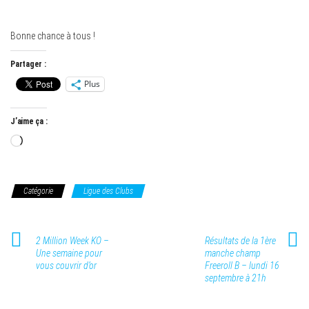
Bonne chance à tous !
Partager :
Plus
J’aime ça :
Chargement…
Catégorie
Ligue des Clubs
2 Million Week KO –
Résultats de la 1ère
Une semaine pour
manche champ
vous couvrir d’or
Freeroll B – lundi 16
septembre à 21h