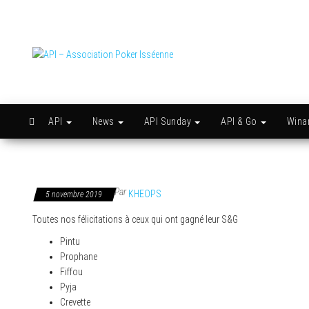
Skip
to
the
content
API –
Issy
c'est
Association
l'API
Poker
Isséenne
API
News
API Sunday
API & Go
Win
Par
KHEOPS
5 novembre 2019
Toutes nos félicitations à ceux qui ont gagné leur S&G
Pintu
Prophane
Fiffou
Pyja
Crevette