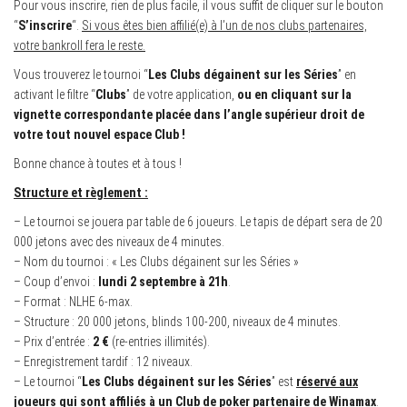
Pour vous inscrire, rien de plus facile, il vous suffit de cliquer sur le bouton
“
S’inscrire
“.
Si vous êtes bien affilié(e) à l’un de nos clubs partenaires,
votre bankroll fera le reste.
Vous trouverez le tournoi “
Les Clubs dégainent sur les Séries
” en
activant le filtre “
Clubs
” de votre application,
ou en cliquant sur la
vignette correspondante placée dans l’angle supérieur droit de
votre tout nouvel espace Club !
Bonne chance à toutes et à tous !
Structure et règlement :
– Le tournoi se jouera par table de 6 joueurs. Le tapis de départ sera de 20
000 jetons avec des niveaux de 4 minutes.
– Nom du tournoi : « Les Clubs dégainent sur les Séries »
– Coup d’envoi :
lundi 2 septembre à 21h
.
– Format : NLHE 6-max.
– Structure : 20 000 jetons, blinds 100-200, niveaux de 4 minutes.
– Prix d’entrée :
2 €
(re-entries illimités).
– Enregistrement tardif : 12 niveaux.
– Le tournoi “
Les Clubs dégainent sur les Séries
” est
réservé aux
joueurs qui sont affiliés à un Club de poker partenaire de Winamax
.