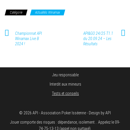
Catégorie
Actualités Winamax
Championnat API
API&GO 24/25 T1.1
Winamax Live B
du 20.09.24 – Les
2024 !
Résultats
Jeu responsable
Interdit aux mineurs
Tests et conseils
© 2026 API - Association Poker Isséenne - Design by API
Jouer comporte des risques : dépendance, isolement... Appelez le 09-
74-75-13-13 (appel non surtaxé).