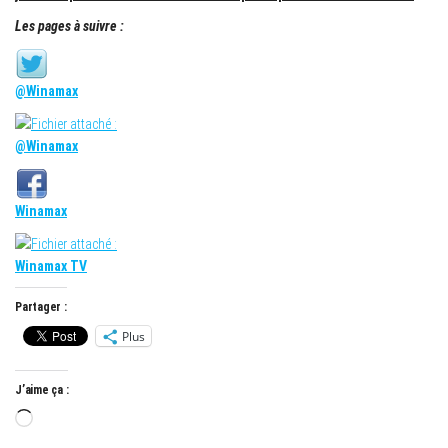
Les pages à suivre :
@Winamax
@Winamax
Winamax
Winamax TV
Partager :
Plus
J’aime ça :
Chargement…