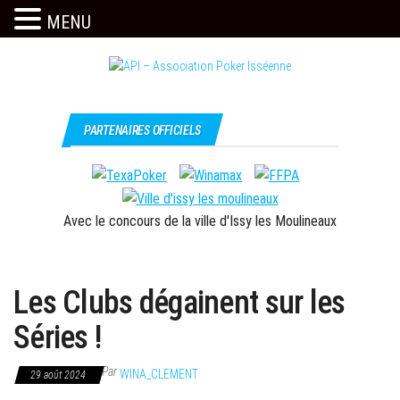
MENU
Skip
to
the
Issy
API –
content
c'est
Association
PARTENAIRES OFFICIELS
l'API
Poker
Isséenne
Avec le concours de la ville d'Issy les Moulineaux
Les Clubs dégainent sur les
Séries !
Par
WINA_CLEMENT
29 août 2024