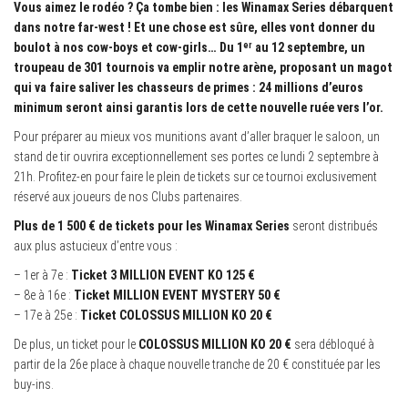
Vous aimez le rodéo ? Ça tombe bien : les Winamax Series débarquent
dans notre far-west ! Et une chose est sûre, elles vont donner du
boulot à nos cow-boys et cow-girls… Du 1ᵉʳ au 12 septembre, un
troupeau de 301 tournois va emplir notre arène, proposant un magot
qui va faire saliver les chasseurs de primes : 24 millions d’euros
minimum seront ainsi garantis lors de cette nouvelle ruée vers l’or.
Pour préparer au mieux vos munitions avant d’aller braquer le saloon, un
stand de tir ouvrira exceptionnellement ses portes ce lundi 2 septembre à
21h. Profitez-en pour faire le plein de tickets sur ce tournoi exclusivement
réservé aux joueurs de nos Clubs partenaires.
Plus de 1 500 € de tickets pour les Winamax Series
seront distribués
aux plus astucieux d’entre vous :
– 1er à 7e :
Ticket 3 MILLION EVENT KO 125 €
– 8e à 16e :
Ticket MILLION EVENT MYSTERY 50 €
– 17e à 25e :
Ticket COLOSSUS MILLION KO 20 €
De plus, un ticket pour le
COLOSSUS MILLION KO 20 €
sera débloqué à
partir de la 26e place à chaque nouvelle tranche de 20 € constituée par les
buy-ins.