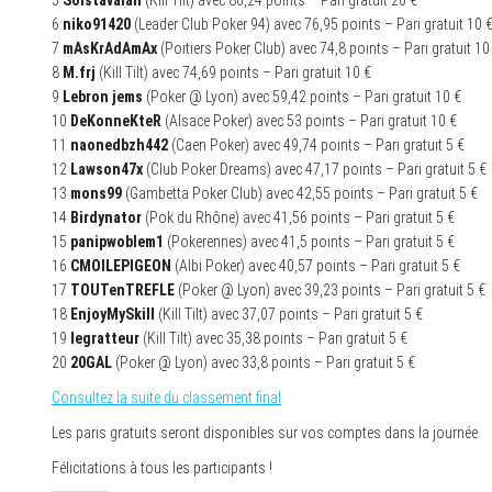
6
niko91420
(Leader Club Poker 94) avec 76,95 points – Pari gratuit 10 
7
mAsKrAdAmAx
(Poitiers Poker Club) avec 74,8 points – Pari gratuit 10
8
M.frj
(Kill Tilt) avec 74,69 points – Pari gratuit 10 €
9
Lebron jems
(Poker @ Lyon) avec 59,42 points – Pari gratuit 10 €
10
DeKonneKteR
(Alsace Poker) avec 53 points – Pari gratuit 10 €
11
naonedbzh442
(Caen Poker) avec 49,74 points – Pari gratuit 5 €
12
Lawson47x
(Club Poker Dreams) avec 47,17 points – Pari gratuit 5 €
13
mons99
(Gambetta Poker Club) avec 42,55 points – Pari gratuit 5 €
14
Birdynator
(Pok du Rhône) avec 41,56 points – Pari gratuit 5 €
15
panipwoblem1
(Pokerennes) avec 41,5 points – Pari gratuit 5 €
16
CMOILEPIGEON
(Albi Poker) avec 40,57 points – Pari gratuit 5 €
17
TOUTenTREFLE
(Poker @ Lyon) avec 39,23 points – Pari gratuit 5 €
18
EnjoyMySkill
(Kill Tilt) avec 37,07 points – Pari gratuit 5 €
19
legratteur
(Kill Tilt) avec 35,38 points – Pari gratuit 5 €
20
20GAL
(Poker @ Lyon) avec 33,8 points – Pari gratuit 5 €
Consultez la suite du classement final
Les paris gratuits seront disponibles sur vos comptes dans la journée.
Félicitations à tous les participants !