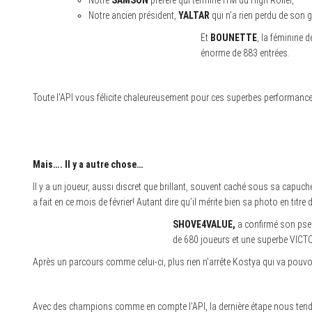
Notre ancien président,
YALTAR
qui n’a rien perdu de son 
Et
BOUNETTE
, la féminine 
énorme de 883 entrées.
Toute l’API vous félicite chaleureusement pour ces superbes performance
Mais….
Il y a autre chose…
Il y a un joueur, aussi discret que brillant, souvent caché sous sa capuc
a fait en ce mois de février! Autant dire qu’il mérite bien sa photo en tit
SHOVE4VALUE,
a confirmé son pseu
de 680 joueurs et une superbe VICT
Après un parcours comme celui-ci, plus rien n’arrête Kostya qui va pouvo
Avec des champions comme en compte l’API, la dernière étape nous tend 