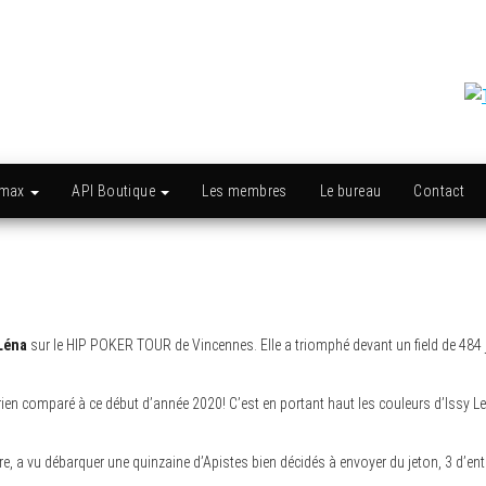
amax
API Boutique
Les membres
Le bureau
Contact
Léna
sur le HIP POKER TOUR de Vincennes. Elle a triomphé devant un field de 484
 rien comparé à ce début d’année 2020! C’est en portant haut les couleurs d’Issy L
a vu débarquer une quinzaine d’Apistes bien décidés à envoyer du jeton, 3 d’entr