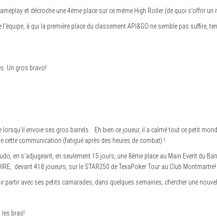
gameplay et décroche une 4ème place sur ce même High Roller (de quoi s’offrir un
de l’équipe, à qui la première place du classement API&GO ne semble pas suffire, te
s. Un gros bravo!
he lorsqu’il envoie ses gros barrels… Eh bien ce joueur, il a calmé tout ce petit m
re de cette communication (fatigué après des heures de combat) !
do, en s’adjugeant, en seulement 15 jours, une 8ème place au Main Event du Barriè
OIRE, devant 418 joueurs, sur le STAR250 de TexaPoker Tour au Club Montmartre!
ir partir avec ses petits camarades, dans quelques semaines, chercher une nouvelle
les bras!