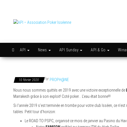
Skip
to
the
content
API –
Issy
c'est
Association
l'API
Poker
Isséenne
API
News
API Sunday
API & Go
Win
Par
PROPH@NE
10 février 2020
Nous nous sommes quittés en 2019 avec une victoire exceptionnelle de
Marrakech grâce à son exploit! Coté poker… L’eau était bonne!!!
Si l’année 2019 s’est terminée en trombe pour votre club Isséen, ce n’est
tables. Petit tour d’horizon:
Le ROAD TO PSPC, organisé ce mois de janvier au Pasino du Havre, 
Notre
SAMSON
préféré qui termine ITM du High Roller,