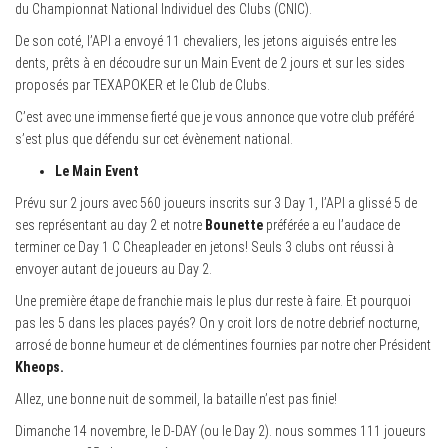
du Championnat National Individuel des Clubs (CNIC).
De son coté, l’API a envoyé 11 chevaliers, les jetons aiguisés entre les
dents, prêts à en découdre sur un Main Event de 2 jours et sur les sides
proposés par TEXAPOKER et le Club de Clubs.
C’est avec une immense fierté que je vous annonce que votre club préféré
s’est plus que défendu sur cet évènement national.
Le Main Event
Prévu sur 2 jours avec 560 joueurs inscrits sur 3 Day 1, l’API a glissé 5 de
ses représentant au day 2 et notre
Bounette
préférée a eu l’audace de
terminer ce Day 1 C Cheapleader en jetons! Seuls 3 clubs ont réussi à
envoyer autant de joueurs au Day 2.
Une première étape de franchie mais le plus dur reste à faire. Et pourquoi
pas les 5 dans les places payés? On y croit lors de notre debrief nocturne,
arrosé de bonne humeur et de clémentines fournies par notre cher Président
Kheops.
Allez, une bonne nuit de sommeil, la bataille n’est pas finie!
Dimanche 14 novembre, le D-DAY (ou le Day 2). nous sommes 111 joueurs