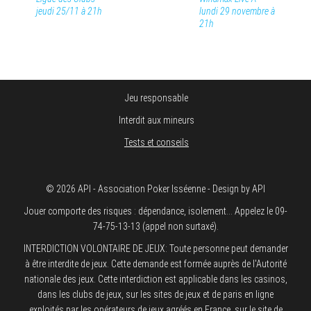
jeudi 25/11 à 21h
lundi 29 novembre à
21h
Jeu responsable
Interdit aux mineurs
Tests et conseils
© 2026 API - Association Poker Isséenne - Design by API
Jouer comporte des risques : dépendance, isolement... Appelez le 09-
74-75-13-13 (appel non surtaxé).
INTERDICTION VOLONTAIRE DE JEUX: Toute personne peut demander
à être interdite de jeux. Cette demande est formée auprès de l'Autorité
nationale des jeux. Cette interdiction est applicable dans les casinos,
dans les clubs de jeux, sur les sites de jeux et de paris en ligne
exploités par les opérateurs de jeux agréés en France, sur le site de