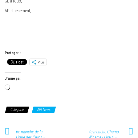
GL à tous,
APIctuesement,
Partager :
Plus
J’aime ça :
Chargement…
Catégorie
API News
6e manche de la
7e manche Champ.
Ligue des Clubs –
Winamax Live A –