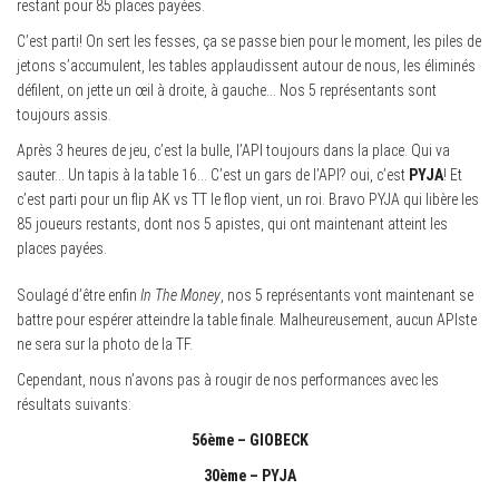
restant pour 85 places payées.
C’est parti! On sert les fesses, ça se passe bien pour le moment, les piles de
jetons s’accumulent, les tables applaudissent autour de nous, les éliminés
défilent, on jette un œil à droite, à gauche… Nos 5 représentants sont
toujours assis.
Après 3 heures de jeu, c’est la bulle, l’API toujours dans la place. Qui va
sauter… Un tapis à la table 16… C’est un gars de l’API? oui, c’est
PYJA
! Et
c’est parti pour un flip AK vs TT le flop vient, un roi. Bravo PYJA qui libère les
85 joueurs restants, dont nos 5 apistes, qui ont maintenant atteint les
places payées.
Soulagé d’être enfin
In The Money
, nos 5 représentants vont maintenant se
battre pour espérer atteindre la table finale. Malheureusement, aucun APIste
ne sera sur la photo de la TF.
Cependant, nous n’avons pas à rougir de nos performances avec les
résultats suivants:
56ème – GIOBECK
30ème – PYJA