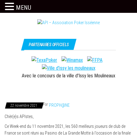
MENU
Skip
to
the
Issy
API –
content
c'est
Association
PARTENAIRES OFFICIELS
l'API
Poker
Isséenne
Avec le concours de la ville d'Issy les Moulineaux
Par
PROPH@NE
22 novembre 2021
Chèr(e)s APIstes,
Ce Week-end du 11 novembre 2021, les 560 meilleurs joueurs de club de
France se sont réuni au Pasino de La Grande Motte à l’occasion de la finale