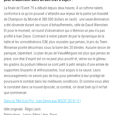
La finale de l’Event 79 a débuté depuis deux heures. À un rythme ralenti,
conforme à ce qu’on pouvait s’attendre aux enjeux de la partie (un bracelet
de Champion du Monde et 380 000 dollars en cash) : une seule élimination
a été observée durant ces tours d’échauffements, celle de David Weinstein.
Et pour le moment, ce round d’observation qui s’éternise un peu n’a pas
profité à Ivan Deyra. Contraint à rester patient de par la dynamique de la
table et les considérations ICM, plus cruciales que jamais, le pro du Team
Winamax pointe désormais sous la barre des 20 blindes. Aucune raison de
paniquer, cependant. Le plan de jeu de ValueMerguez est plus que jamais en
place, son état d’esprit est on ne peut plus positif et, cerise sur le gâteau :
les gradins du podium télévisé se sont petit à petit remplis d’une armée de
supporters bruyants et enthousiastes, tout acquis à sa cause. Leurs
encouragements ne seront pas de trop pour permettre à leur protégé de
poursuivre le combat dans les meilleures conditions. Et comme vous allez
le constater dans ce nouvel épisode, ce combat, on dirait bien qu’il ne fait
que commencer…
Dans la Tête d’un Pro : Ivan Deyra aux WSOP 2019 ( 9 )
Idée originale : Régis Leon
Réalisation : Junior, Régis Léon, Paco