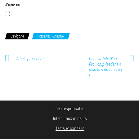
J’aime ça :
Chargement…
Catégorie
Actualités Winamax
Article précédent
Dans la Tête d’un
Pro : chip-leader à 4
marches du bracelet
!
Jeu responsable
Interdit aux mineurs
Tests et conseils