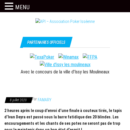
MENU
Skip
to
the
Issy
API –
content
c'est
Association
PARTENAIRES OFFICIELS
l'API
Poker
Isséenne
Avec le concours de la ville d'Issy les Moulineaux
Par
FAMARY
8 juillet 2020
2 heures après le coup d’envoi d’une finale à couteux tirés, le tapis
d’Ivan Deyra est passé sous la barre fatidique des 20 blindes. Les
encouragements et les chants de ses potes ne seront pas de trop
pour le maintenir dans un bon état d’esprit !