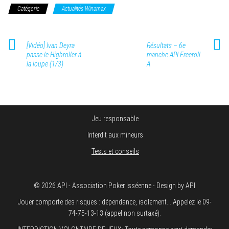
Catégorie
Actualités Winamax
[Vidéo] Ivan Deyra
Résultats – 6e
passe le Highroller à
manche API Freeroll
la loupe (1/3)
A
Jeu responsable
Interdit aux mineurs
Tests et conseils
© 2026 API - Association Poker Isséenne - Design by API
Jouer comporte des risques : dépendance, isolement... Appelez le 09-
74-75-13-13 (appel non surtaxé).