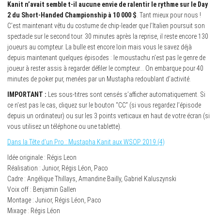
Kanit n’avait semble t-il aucune envie de ralentir le rythme sur le Day
2 du Short-Handed Championship à 10 000 $
. Tant mieux pour nous !
C’est maintenant vêtu du costume de chip-leader que l’Italien poursuit son
spectacle sur le second tour. 30 minutes après la reprise, il reste encore 130
joueurs au compteur. La bulle est encore loin mais vous le savez déjà
depuis maintenant quelques épisodes : le moustachu n’est pas le genre de
joueur à rester assis à regarder défiler le compteur… On embarque pour 40
minutes de poker pur, menées par un Mustapha redoublant d’activité.
IMPORTANT :
Les sous-titres sont censés s’afficher automatiquement. Si
ce n’est pas le cas, cliquez sur le bouton “CC” (si vous regardez l’épisode
depuis un ordinateur) ou sur les 3 points verticaux en haut de votre écran (si
vous utilisez un téléphone ou une tablette).
Dans la Tête d’un Pro : Mustapha Kanit aux WSOP 2019 (4)
Idée originale : Régis Leon
Réalisation : Junior, Régis Léon, Paco
Cadre : Angélique Thillays, Amandine Bailly, Gabriel Kaluszynski
Voix off : Benjamin Gallen
Montage : Junior, Régis Léon, Paco
Mixage : Régis Léon