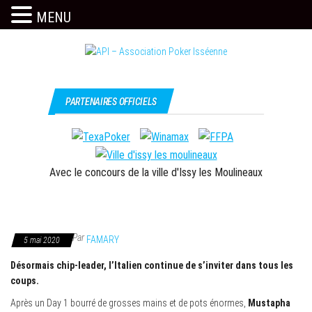
MENU
Skip
to
the
Issy
API –
content
c'est
Association
PARTENAIRES OFFICIELS
l'API
Poker
Isséenne
Avec le concours de la ville d'Issy les Moulineaux
Par
FAMARY
5 mai 2020
Désormais chip-leader, l’Italien continue de s’inviter dans tous les
coups.
Après un Day 1 bourré de grosses mains et de pots énormes,
Mustapha