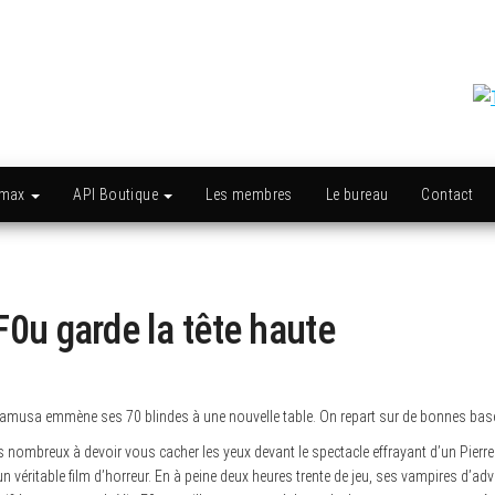
amax
API Boutique
Les membres
Le bureau
Contact
F0u garde la tête haute
 Calamusa emmène ses 70 blindes à une nouvelle table. On repart sur de bonnes bas
rès nombreux à devoir vous cacher les yeux devant le spectacle effrayant d’un Pi
un véritable film d’horreur. En à peine deux heures trente de jeu, ses vampires d’a