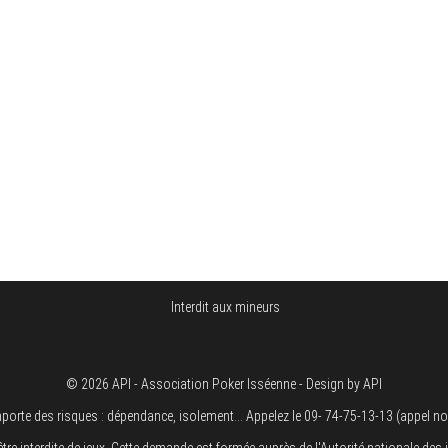
Interdit aux mineurs
© 2026 API - Association Poker Isséenne - Design by API
orte des risques : dépendance, isolement... Appelez le 09- 74-75-13-13 (appel no