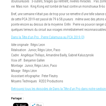
douloureuses : 3-outers, tirages qui rentrent, rivières miracles… Pas zom
vie. Mais non : King Kong est tombé de haut contre un monstrueux 8-6o a
Bref, une semaine n’était pas de trop pour se remettre d’une telle séance
de cette PCA 2019 est passé de 79 à 58 joueurs : même avec des jetons en m
pointe encore au dessus de la moyenne. Enfin : Pierre va pouvoir ranger c
quelques terreurs du circuit aux visages immédiatement reconnaissable
Dans la Tête d’un Pro : Pierre Calamusa au PCA 2019 (3)
Idée originale : Régis Leon
Réalisation : Junior, Régis Léon, Paco
Cadre : Angélique Thillays, Amandine Bailly, Gabriel Kaluszynski
Voix off : Benjamin Gallen
Montage : Junior, Régis Léon, Paco
Mixage : Régis Léon
Assistant infographie : Peter Fleutry
Moyens Techniques : R2D2 Productions
Retrouvez tous les épisodes de Dans la Tête d’un Pro dans notre section
Partager :
Plus