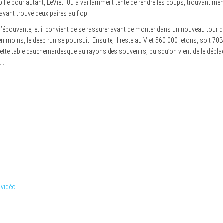
bifié pour autant, LeVietF0u a vaillamment tenté de rendre les coups, trouvant mêm
yant trouvé deux paires au flop.
 d’épouvante, et il convient de se rassurer avant de monter dans un nouveau tour d
oins, le deep run se poursuit. Ensuite, il reste au Viet 560 000 jetons, soit 70BB :
ette table cauchemardesque au rayons des souvenirs, puisqu’on vient de le déplacer
s…
 vidéo