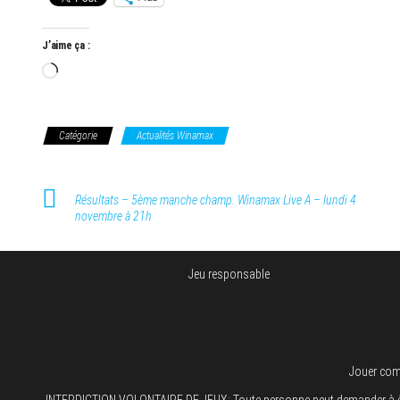
J’aime ça :
Chargement…
Catégorie
Actualités Winamax
Résultats – 5ème manche champ. Winamax Live A – lundi 4
novembre à 21h
Jeu responsable
Jouer comp