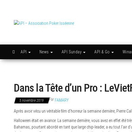
Skip
to
the
content
API –
Issy
c'est
Association
l'API
Poker
Isséenne
API
News
API Sunday
API & Go
Win
Dans la Tête d’un Pro : LeViet
Par
FAMARY
5 novembre 2019
Après avoir vécu un véritable film d’horreur la semaine dernière, Pierre
Halloween était en avance. La semaine dernière, vous avez en effet été t
Bahamas, pourtant abordé en tant que large chip-leader, a eu tout l’air d’