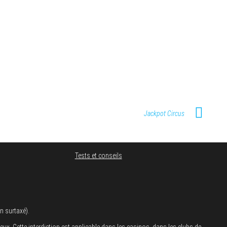
Jackpot Circus
Tests et conseils
n surtaxé).