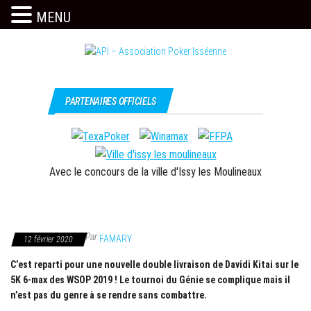
MENU
Skip
to
the
Issy
API –
content
c'est
Association
PARTENAIRES OFFICIELS
l'API
Poker
Isséenne
Avec le concours de la ville d'Issy les Moulineaux
Par
FAMARY
12 février 2020
C’est reparti pour une nouvelle double livraison de Davidi Kitai sur le
5K 6-max des WSOP 2019 ! Le tournoi du Génie se complique mais il
n’est pas du genre à se rendre sans combattre.