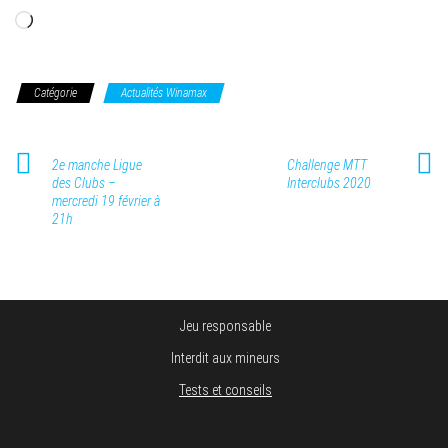
Chargement…
Catégorie
Actualités Winamax
2e manche Ligue
Challenge MTT
des Clubs –
Interclubs 2020
mercredi 19 février à
21h
Jeu responsable
Interdit aux mineurs
Tests et conseils