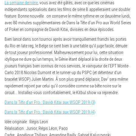
La semaine dernière
, vous avez été gâtés, avec ce que les cinémas
indépendants spécialisés dans les films de série B appelleraient une double
feature. Bonne nouvelle : on conserve le même rythme en ce deuxième lundi,
avec 80 minutes supplémentaires de Dans la Tête d’un Pro aux World Series
of Poker en compagnie de Davidi Kitai, divisées en deux épisodes.
Bien lancé dans son tournoi après avoir tranquillement franchi les portes
du Rio en late reg, le Belge se sent bien à une table qu’il juge facile, dénuée
de tout joueur professionnel. Malheureusement pour lui, cette situation
idyllique ne dure qu’un temps, le Génie étant déplacé à la droite de deux
joueurs français bien connus de nos services, le vainqueur de l’EPT Monte-
Carlo 2018 Nicolas Dumont et le runner-up du PSPC (et détenteur d’un
bracelet WSOP) Julien Martini. À son plus grand déplaisir, Dav’ sera même
rapidement rejoint par celui qu’il considère comme sa bête noire sur le
circuit… Installez-vous confortablement, le Kitbul show va reprendre.
Dans la Tête d’un Pro : Davidi Kitai aux WSOP 2019 (3)
Dans la Tête d’un Pro : Davidi Kitai aux WSOP 2019 (4)
Idée originale : Régis Leon
Réalisation : Junior, Régis Léon, Paco
Cadre : Angélique Thillays, Amandine Bailly, Gabriel Kaluszynski